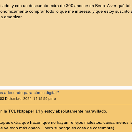
pillado, y con un descuenta extra de 30€ anoche en Beep. A ver qué ta
onómicamente comprar todo lo que me interesa, y que estoy suscrito 
y a amortizar.
ás adecuado para cómic digital?
03 Diciembre, 2024, 14:15:59 pm »
 la TCL Nxtpaper 14 y estoy absolutamente maravillado.
 capas extra que hacen que no hayan reflejos molestos, cansa menos la
se ve todo más opaco... pero supongo es cosa de costumbre)