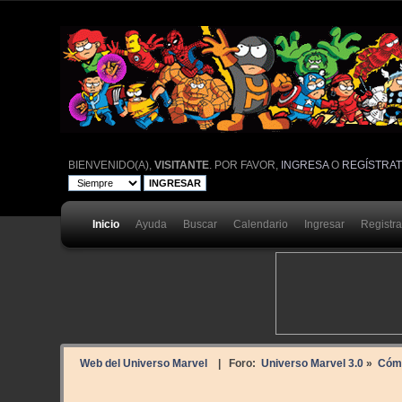
BIENVENIDO(A),
VISITANTE
. POR FAVOR,
INGRESA
O
REGÍSTRA
Inicio
Ayuda
Buscar
Calendario
Ingresar
Registr
Web del Universo Marvel
| Foro:
Universo Marvel 3.0
»
Cóm