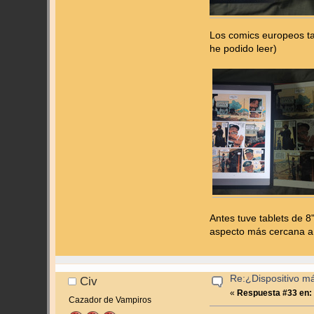
Los comics europeos t
he podido leer)
Antes tuve tablets de 8
aspecto más cercana a
Re:¿Dispositivo m
Civ
«
Respuesta #33 en:
Cazador de Vampiros