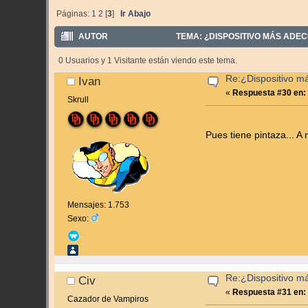
Páginas:
1
2
[
3
]
Ir Abajo
AUTOR
TEMA: ¿DISPOSITIVO MÁS ADEC
0 Usuarios y 1 Visitante están viendo este tema.
Re:¿Dispositivo m
Ivan
«
Respuesta #30 en:
Skrull
Pues tiene pintaza... A 
Mensajes: 1.753
Sexo:
Re:¿Dispositivo m
Civ
«
Respuesta #31 en:
Cazador de Vampiros