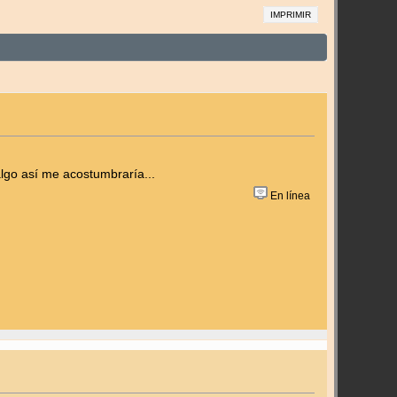
IMPRIMIR
 algo así me acostumbraría...
En línea