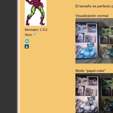
El tamaño es perfecto 
Visualización normal
Mensajes: 1.312
Sexo:
Modo "papel color"