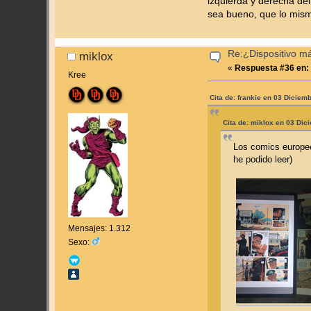
izquierda y derecha de
sea bueno, que lo mism
Re:¿Dispositivo m
miklox
«
Respuesta #36 en:
Kree
Cita de: frankie en 03 Diciem
Cita de: miklox en 03 Dic
Los comics europeo
he podido leer)
Mensajes: 1.312
Sexo: