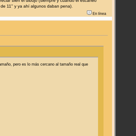
eciar bien el dibujo (siempre y cuando el escaneo
de 11'' y ya ahí algunos daban pena).
En línea
maño, pero es lo más cercano al tamaño real que