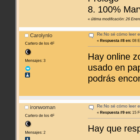
8. 100% Marv
«
última modificación: 26 Ener
Re:No sé cómo leer en
Carolynlo
«
Respuesta #8 en:
08 E
Cartero de los 4F
Hay online z
Mensajes: 3
usado en pa
podrás encon
Re:No sé cómo leer en
ironwoman
«
Respuesta #9 en:
15 F
Cartero de los 4F
Hay que resp
Mensajes: 2