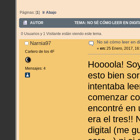
Páginas: [
1
]
Ir Abajo
AUTOR
TEMA: NO SÉ CÓMO LEER EN DIGITA
0 Usuarios y 1 Visitante están viendo este tema.
No sé cómo leer en di
Narnia97
«
en:
25 Enero, 2017, 16
Cartero de los 4F
Hoooola! Soy
Mensajes: 4
esto bien so
intentaba le
comenzar con
encontré en 
era el tres!
digital (me g