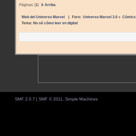
Páginas: [
1
]
Ir Arriba
Web del Universo Marvel
| Foro:
Universo Marvel 3.0
»
Cómics
Tema:
No sé cómo leer en digital
SMF 2.0.7
|
SMF © 2011
,
Simple Machines