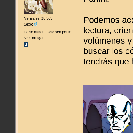
Podemos aco
Mensajes: 28.563
Sexo:
lectura, orie
Hazlo aunque solo sea por mí...
volúmenes y
Mc Carnigan...
buscar los c
tendrás que h