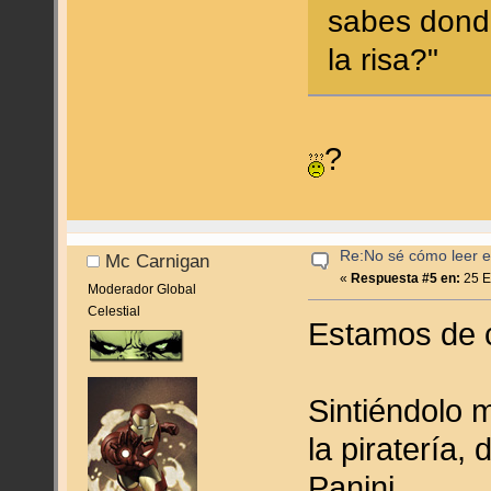
sabes donde
la risa?"
?
Re:No sé cómo leer en
Mc Carnigan
«
Respuesta #5 en:
25 E
Moderador Global
Celestial
Estamos de 
Sintiéndolo 
la piratería,
Panini.