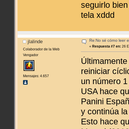
seguirlo bie
tela xddd
Re:No sé cómo leer en
jlalinde
«
Respuesta #7 en:
26 E
Colaborador de la Web
Vengador
Últimamente 
reiniciar cíc
Mensajes: 4.657
un número 1 
USA hace que
Panini Españ
y continúa la
Esto hace qu