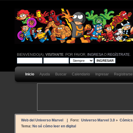
BIENVENIDO(A),
VISITANTE
. POR FAVOR,
INGRESA
O
REGÍSTRATE
.
Inicio
Ayuda
Buscar
Calendario
Ingresar
Registrarse
Web del Universo Marvel
| Foro:
Universo Marvel 3.0
»
Cómics
Tema:
No sé cómo leer en digital