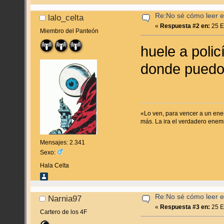
Re:No sé cómo leer en
lalo_celta
«
Respuesta #2 en:
25 E
Miembro del Panteón
huele a poli
donde puedo 
«Lo ven, para vencer a un enem
más. La ira el verdadero enem
Mensajes: 2.341
Sexo:
Hala Celta
Re:No sé cómo leer en
Narnia97
«
Respuesta #3 en:
25 E
Cartero de los 4F