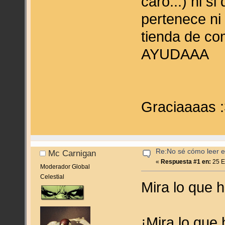
caro...) ni s
pertenece ni
tienda de co
AYUDAAA
Graciaaaas 
Re:No sé cómo leer en
Mc Carnigan
«
Respuesta #1 en:
25 E
Moderador Global
Celestial
Mira lo que 
¡Mira lo que