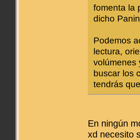
fomenta la p
dicho Panin
Podemos ac
lectura, ori
volúmenes 
buscar los 
tendrás que
En ningún mo
xd necesito 