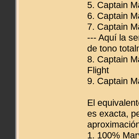
5. Captain M
6. Captain Ma
7. Captain M
--- Aquí la s
de tono total
8. Captain M
Flight
9. Captain Ma
El equivalent
es exacta, p
aproximació
1. 100% Marv