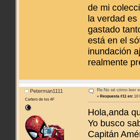
de mi colecci
la verdad es
gastado tant
está en el s
inundación a
realmente pr
Re:No sé cómo leer en
Peterman1111
«
Respuesta #11 en:
10 
Cartero de los 4F
Hola,anda q
Yo busco sab
Capitán Amé