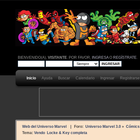
BIENVENIDO(A),
VISITANTE
. POR FAVOR,
INGRESA
O
REGÍSTRATE
.
Inicio
Ayuda
Buscar
Calendario
Ingresar
Registrarse
Web del Universo Marvel
| Foro:
Universo Marvel 3.0
»
Cómics
Tema:
Vendo  Locke & Key completa