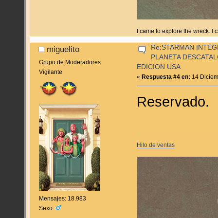
I came to explore the wreck. I
Re:STARMAN INTEGR
miguelito
PLANETA DESCATA
Grupo de Moderadores
EDICION USA
Vigilante
«
Respuesta #4 en:
14 Diciem
Reservado.
Hilo de ventas
Mensajes: 18.983
Sexo: