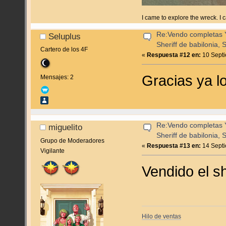
I came to explore the wreck. I
Re:Vendo completas Y
Seluplus
Sheriff de babilonia, 
Cartero de los 4F
«
Respuesta #12 en:
10 Septi
Gracias ya l
Mensajes: 2
Re:Vendo completas Y
miguelito
Sheriff de babilonia, 
Grupo de Moderadores
«
Respuesta #13 en:
14 Septi
Vigilante
Vendido el sh
Hilo de ventas