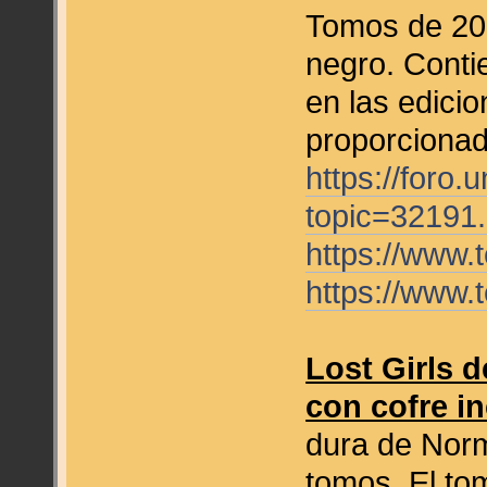
Tomos de 208
negro. Conti
en las edici
proporcionad
https://foro
topic=3219
https://www
https://www
Lost Girls d
con cofre i
dura de Norma
tomos. El tom