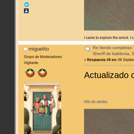
I came to explore the wreck. I
Re:Vendo completas Y
miguelito
Sheriff de babilonia, 
Grupo de Moderadores
«
Respuesta #8 en:
08 Septie
Vigilante
Actualizado 
Hilo de ventas