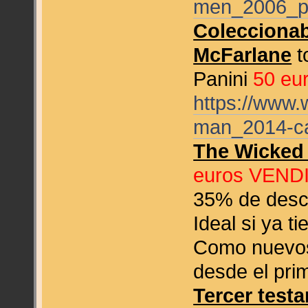
men_2006_pa
Colecciona
McFarlane
t
Panini
50 eu
https://www
man_2014-c
The Wicked 
euros
VEND
35% de descu
Ideal si ya t
Como nuevos
desde el pri
Tercer testa