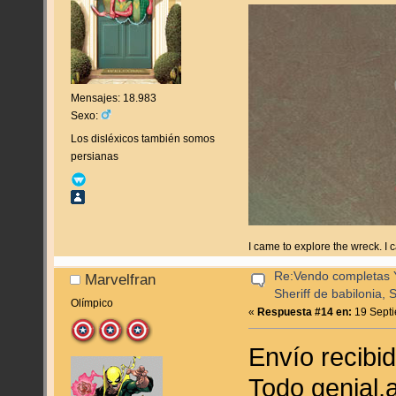
Mensajes: 18.983
Sexo:
Los disléxicos también somos
persianas
I came to explore the wreck. I
Re:Vendo completas Y
Marvelfran
Sheriff de babilonia, 
Olímpico
«
Respuesta #14 en:
19 Septi
Envío recibi
Todo genial,a