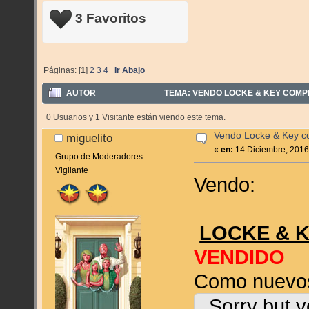
3 Favoritos
Páginas: [
1
]
2
3
4
Ir Abajo
AUTOR
TEMA: VENDO LOCKE & KEY COMPL
0 Usuarios y 1 Visitante están viendo este tema.
Vendo Locke & Key c
miguelito
«
en:
14 Diciembre, 2016
Grupo de Moderadores
Vigilante
Vendo:
LOCKE & 
VENDIDO
Como nuevo
Sorry but y