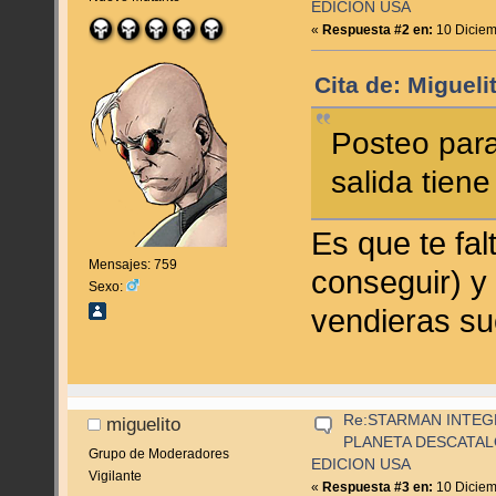
EDICION USA
«
Respuesta #2 en:
10 Diciem
Cita de: Miguel
Posteo para
salida tien
Es que te falt
Mensajes: 759
conseguir) y 
Sexo:
vendieras su
Re:STARMAN INTEGR
miguelito
PLANETA DESCATA
Grupo de Moderadores
EDICION USA
Vigilante
«
Respuesta #3 en:
10 Diciem