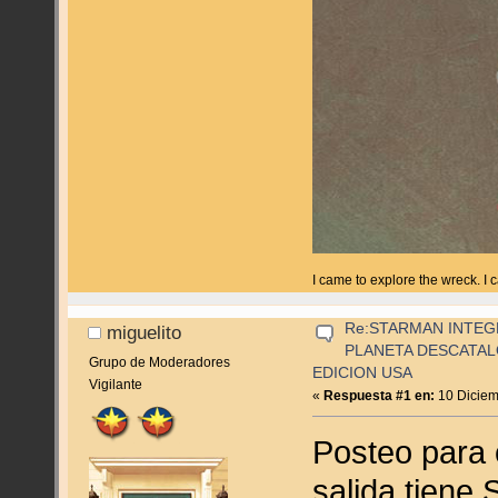
I came to explore the wreck. I
Re:STARMAN INTEGR
miguelito
PLANETA DESCATA
Grupo de Moderadores
EDICION USA
Vigilante
«
Respuesta #1 en:
10 Diciem
Posteo para 
salida tiene