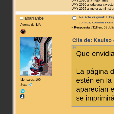
UMY 2020 a la mejor firma
UMY 2020 a toda una trayecto
UMY 2025 al mejor administra
Re:Arte original: Dib
abarranbe
cómics, commissions y
Agente de IMA
«
Respuesta #318 en:
08 Juli
Cita de: Kaulso 
Que envidi
La página 
estén en la
Mensajes: 100
Sexo:
aparecían e
se imprimirá