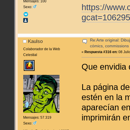
Mensajes: 100
https://www.
Sexo:
gcat=10629
Re:Arte original: Dib
Kaulso
cómics, commissions y
Colaborador de la Web
«
Respuesta #316 en:
08 Juli
Celestial
Que envidia
La página de
estén en la 
aparecían en
imprimirán en
Mensajes: 57.319
Sexo: