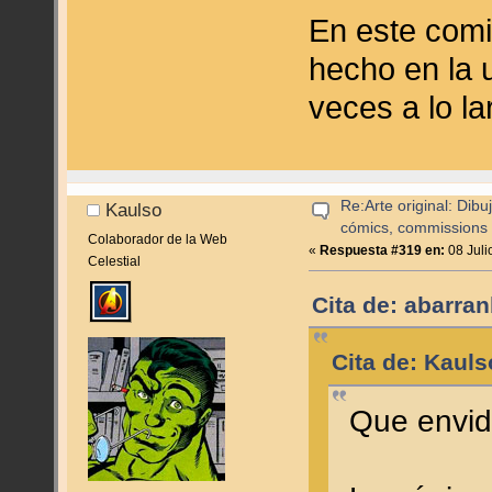
En este comic
hecho en la u
veces a lo la
Re:Arte original: Dib
Kaulso
cómics, commissions y
Colaborador de la Web
«
Respuesta #319 en:
08 Juli
Celestial
Cita de: abarran
Cita de: Kauls
Que envid