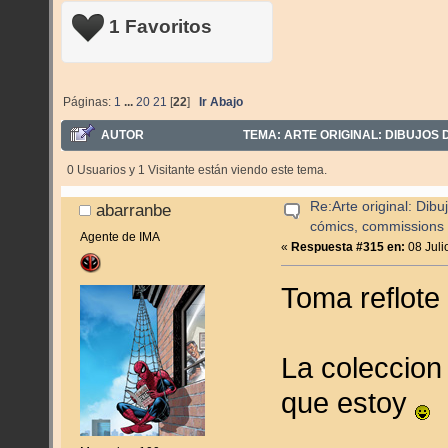
1 Favoritos
Páginas:
1
...
20
21
[
22
]
Ir Abajo
AUTOR
TEMA: ARTE ORIGINAL: DIBUJOS 
0 Usuarios y 1 Visitante están viendo este tema.
Re:Arte original: Dib
abarranbe
cómics, commissions y
Agente de IMA
«
Respuesta #315 en:
08 Juli
Toma reflote
La coleccion
que estoy