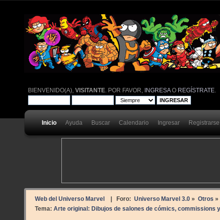
BIENVENIDO(A),
VISITANTE
. POR FAVOR,
INGRESA
O
REGÍSTRATE
.
Inicio
Ayuda
Buscar
Calendario
Ingresar
Registrarse
Web del Universo Marvel
| Foro:
Universo Marvel 3.0
»
Otros
»
Tema:
Arte original: Dibujos de salones de cómics, commissions y