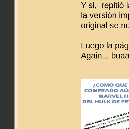
Y si, repitió 
la versión i
original se 
Luego la pági
Again... bua