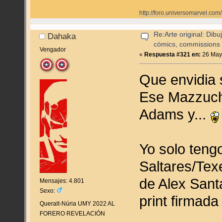
http://foro.universomarvel.
Re:Arte original: Dib
Dahaka
cómics, commissions y
Vengador
«
Respuesta #321 en:
26 Mayo
Que envidia 
Ese Mazzuche
Adams y...
Yo solo teng
Saltares/Tex
de Alex Sant
Mensajes: 4.801
Sexo:
print firmada
Queralt-Núria UMY 2022 AL
FORERO REVELACIÓN