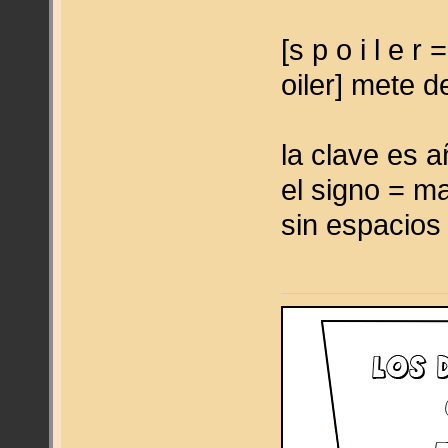
[s p o i l e r
oiler] mete de
la clave es a
el signo = ma
sin espacios