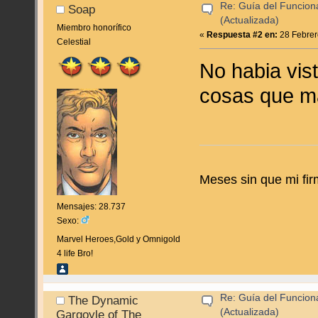
Re: Guía del Funcion
Soap
(Actualizada)
Miembro honorífico
«
Respuesta #2 en:
28 Febrer
Celestial
No habia vis
cosas que m
Meses sin que mi fir
Mensajes: 28.737
Sexo:
Marvel Heroes,Gold y Omnigold
4 life Bro!
Re: Guía del Funcion
The Dynamic
(Actualizada)
Gargoyle of The