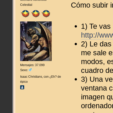
Cómo subir 
Celestial
1) Te vas
http://ww
2) Le das
me sale e
modos, es 
Mensajes: 37.099
cuadro de
Sexo:
Isaac Christians, con ¿Eh? de
3) Una ve
épico
ventana c
imagen qu
ordenador