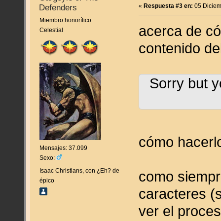
«
Respuesta #3 en:
05 Diciem
Defenders
Miembro honorífico
acerca de cóm
Celestial
contenido de
Sorry but y
cómo hacerl
Mensajes: 37.099
Sexo:
Isaac Christians, con ¿Eh? de
como siempre
épico
caracteres (
ver el proce