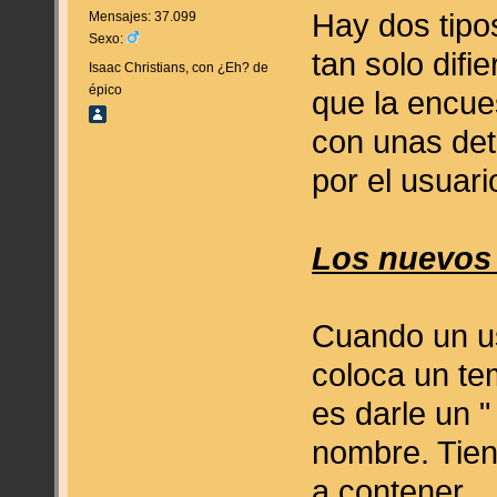
Hay dos tipo
Mensajes: 37.099
Sexo:
tan solo difi
Isaac Christians, con ¿Eh? de
épico
que la encue
con unas de
por el usuar
Los nuevos 
Cuando un us
coloca un te
es darle un 
nombre. Tien
a contener.