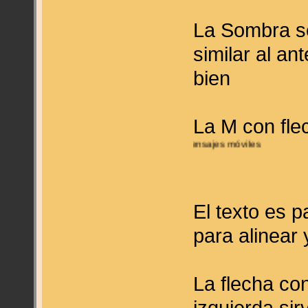
La Sombra
s
similar al an
bien
La M con fle
mensajes móviles
El texto es 
para alinear 
La flecha co
izquierda sir