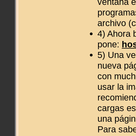
ventana e
programas
archivo (c
4) Ahora 
pone:
hos
5) Una ve
nueva pág
con mucho
usar la im
recomiend
cargas es
una págin
Para sabe