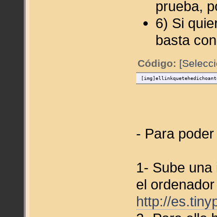
prueba, po
6) Si quie
basta con
Código:
[Selecci
[img]ellinkquetehedichoant
- Para poder
1- Sube una 
el ordenador
http://es.tin