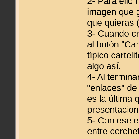
2- Para ello 
imagen que gu
que quieras 
3- Cuando cre
al botón "Car
típico cartel
algo así.
4- Al termina
"enlaces" de
es la última
presentacion
5- Con ese e
entre corche