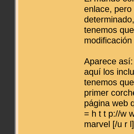
enlace, pero
determinado, 
tenemos que
modificación 
Aparece así: [
aquí los incl
tenemos que 
primer corche
página web q
= h t t p://w
marvel [/u r l