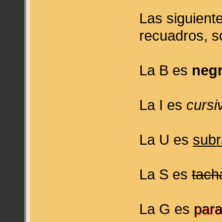
Las siguient
recuadros, s
La B es
negr
La I es
cursi
La U es
sub
La S es
tach
La G es
para