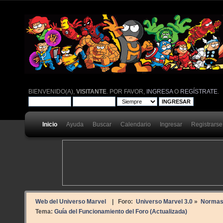
BIENVENIDO(A),
VISITANTE
. POR FAVOR,
INGRESA
O
REGÍSTRATE
.
Inicio
Ayuda
Buscar
Calendario
Ingresar
Registrarse
Web del Universo Marvel
| Foro:
Universo Marvel 3.0
»
Normas 
Tema:
Guía del Funcionamiento del Foro (Actualizada)