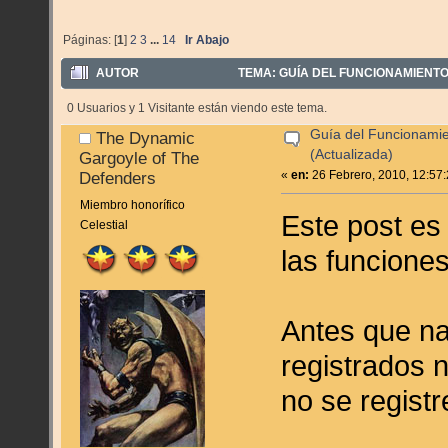
Páginas: [
1
]
2
3
...
14
Ir Abajo
AUTOR
TEMA: GUÍA DEL FUNCIONAMIENTO 
0 Usuarios y 1 Visitante están viendo este tema.
Guía del Funcionamie
The Dynamic
(Actualizada)
Gargoyle of The
«
en:
26 Febrero, 2010, 12:57
Defenders
Miembro honorífico
Este post es
Celestial
las funciones
Antes que na
registrados 
no se regist