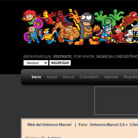
BIENVENIDO(A),
VISITANTE
. POR FAVOR,
INGRESA
O
REGÍSTRA
Inicio
Ayuda
Buscar
Calendario
Ingresar
Registr
Web del Universo Marvel
| Foro:
Universo Marvel 3.0
»
Cóm