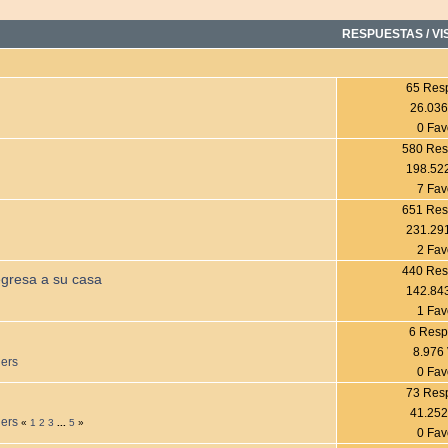
RESPUESTAS
/
VI
65 Res
26.036
0 Fav
580 Res
198.522
7 Fav
651 Res
231.291
2 Fav
440 Res
egresa a su casa
142.843
1 Fav
6 Resp
8.976 
ders
0 Fav
73 Res
41.252
ders
«
1
2
3
...
5
»
0 Fav