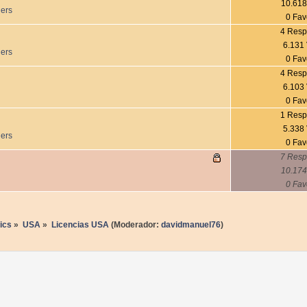
10.618
ders
0 Fav
4 Resp
6.131 
ders
0 Fav
4 Resp
6.103 
0 Fav
1 Resp
5.338 
ders
0 Fav
7 Resp
10.174
0 Fav
ics
»
USA
»
Licencias USA
(Moderador:
davidmanuel76
)