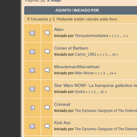
Páginas: [
1
]
Ir Abajo
ASUNTO
/
INICIADO POR
0 Usuarios y 1 Visitante están viendo este foro.
Alien
Iniciado por
Thesystemhasfailed
«
1
2
3
...
5
»
Conan el Barbaro
Iniciado por
Carlos_1981
«
1
2
3
...
39
»
Miracleman/Marvelman
Iniciado por
Mike Moran
«
1
2
3
...
44
»
Star Wars NOW!- La franquicia galáctica r
Iniciado por
Godot
«
1
2
3
...
30
»
Criminal
Iniciado por
The Dynamic Gargoyle of The Defen
Kick-Ass
Iniciado por
The Dynamic Gargoyle of The Defen