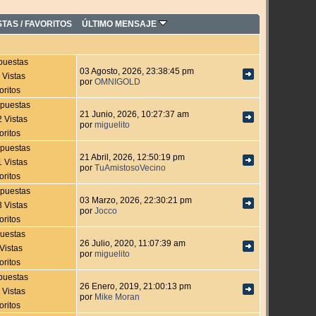
STAS
/
FAVORITOS
ÚLTIMO MENSAJE
puestas
03 Agosto, 2026, 23:38:45 pm
 Vistas
por
OMNIGOLD
oritos
puestas
21 Junio, 2026, 10:27:37 am
 Vistas
por
miguelito
oritos
puestas
21 Abril, 2026, 12:50:19 pm
 Vistas
por
TuAmistosoVecino
oritos
puestas
03 Marzo, 2026, 22:30:21 pm
 Vistas
por
Jocco
oritos
uestas
26 Julio, 2020, 11:07:39 am
Vistas
por
miguelito
oritos
puestas
26 Enero, 2019, 21:00:13 pm
 Vistas
por
Mike Moran
oritos