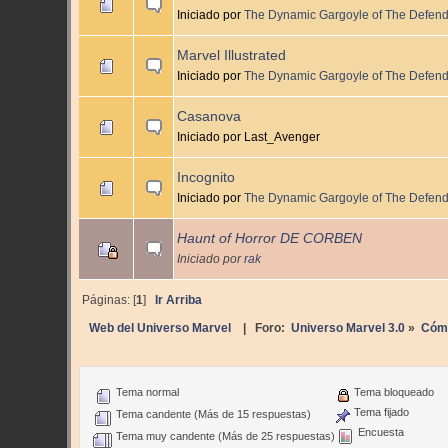
Iniciado por
The Dynamic Gargoyle of The Defen
Marvel Illustrated
Iniciado por
The Dynamic Gargoyle of The Defen
Casanova
Iniciado por Last_Avenger
Incognito
Iniciado por
The Dynamic Gargoyle of The Defen
Haunt of Horror DE CORBEN
Iniciado por
rak
Páginas: [
1
]
Ir Arriba
Web del Universo Marvel
| Foro:
Universo Marvel 3.0
»
Cóm
Tema normal
Tema bloqueado
Tema fijado
Tema candente (Más de 15 respuestas)
Encuesta
Tema muy candente (Más de 25 respuestas)