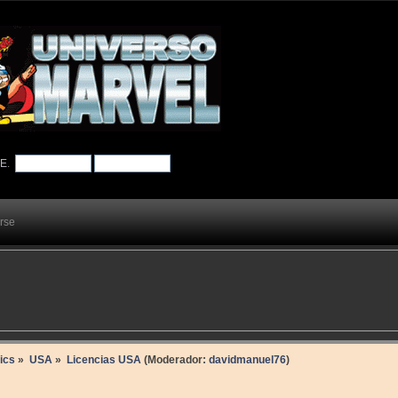
TE
.
arse
ics
»
USA
»
Licencias USA
(Moderador:
davidmanuel76
)