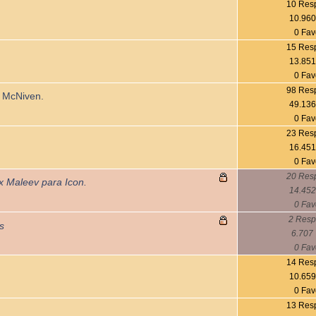
10 Res
10.960
0 Fav
15 Res
13.851
0 Fav
98 Res
 McNiven.
49.136
0 Fav
23 Res
16.451
0 Fav
20 Res
x Maleev para Icon.
14.452
0 Fav
2 Resp
s
6.707 
0 Fav
14 Res
10.659
0 Fav
13 Res