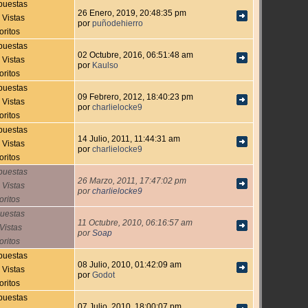
puestas
26 Enero, 2019, 20:48:35 pm
 Vistas
por
puñodehierro
oritos
puestas
02 Octubre, 2016, 06:51:48 am
 Vistas
por
Kaulso
oritos
puestas
09 Febrero, 2012, 18:40:23 pm
 Vistas
por
charlielocke9
oritos
puestas
14 Julio, 2011, 11:44:31 am
 Vistas
por
charlielocke9
oritos
puestas
26 Marzo, 2011, 17:47:02 pm
 Vistas
por
charlielocke9
oritos
uestas
11 Octubre, 2010, 06:16:57 am
Vistas
por
Soap
oritos
puestas
08 Julio, 2010, 01:42:09 am
 Vistas
por
Godot
oritos
puestas
07 Julio, 2010, 18:00:07 pm