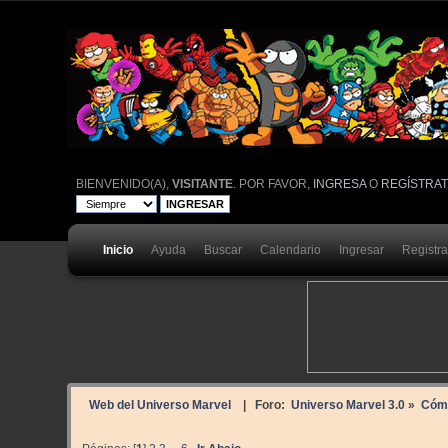
BIENVENIDO(A),
VISITANTE
. POR FAVOR,
INGRESA
O
REGÍSTRA
Inicio
Ayuda
Buscar
Calendario
Ingresar
Registr
Web del Universo Marvel
| Foro:
Universo Marvel 3.0
»
Cóm