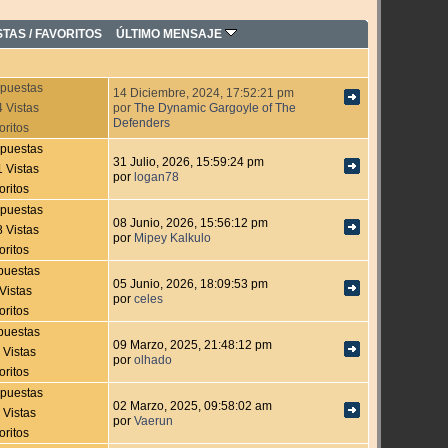
STAS
/
FAVORITOS
ÚLTIMO MENSAJE
puestas
14 Diciembre, 2024, 17:52:21 pm
 Vistas
por
The Dynamic Gargoyle of The
Defenders
oritos
puestas
31 Julio, 2026, 15:59:24 pm
 Vistas
por
logan78
oritos
puestas
08 Junio, 2026, 15:56:12 pm
 Vistas
por
Mipey Kalkulo
oritos
puestas
05 Junio, 2026, 18:09:53 pm
Vistas
por
celes
oritos
puestas
09 Marzo, 2025, 21:48:12 pm
 Vistas
por
olhado
oritos
puestas
02 Marzo, 2025, 09:58:02 am
 Vistas
por
Vaerun
oritos