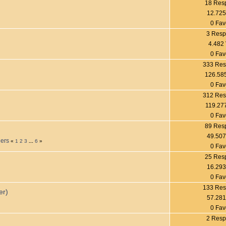
18 Res
12.725
0 Fav
3 Resp
4.482 
0 Fav
333 Res
126.585
0 Fav
312 Res
119.277
0 Fav
89 Res
49.507
ders
«
1
2
3
...
6
»
0 Fav
25 Res
16.293
0 Fav
133 Res
er)
57.281
0 Fav
2 Resp