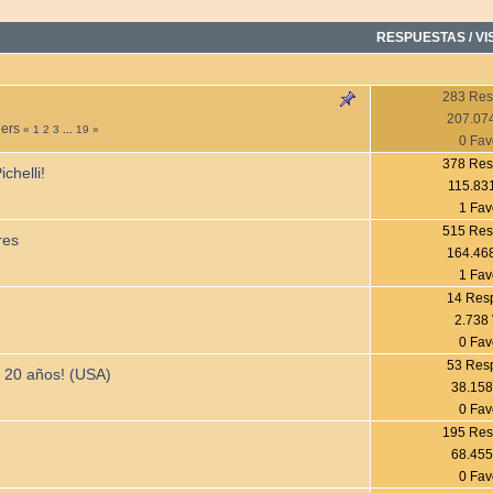
RESPUESTAS
/
VI
283 Res
207.074
ders
«
1
2
3
...
19
»
0 Fav
378 Res
chelli!
115.831
1 Fav
515 Res
res
164.468
1 Fav
14 Res
2.738 
0 Fav
53 Res
i 20 años! (USA)
38.158
0 Fav
195 Res
68.455
0 Fav