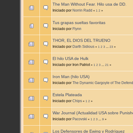
The Man Without Fear. Hilo usa de DD.
Iniciado por
Norrin Radd
«
1
2
»
Tus grapas sueltas favoritas
Iniciado por
Flynn
THOR, EL DIOS DEL TRUENO
Iniciado por
Darth Sidious
«
1
2
3
...
23
»
El hilo USA de Hulk
Iniciado por Iron Patriot
«
1
2
3
...
21
»
Iron Man (hilo USA)
Iniciado por
The Dynamic Gargoyle of The Defen
Estela Plateada
Iniciado por
Chips
«
1
2
»
War Journal (Actualidad USA sobre Punish
Iniciado por
Pacovski
«
1
2
3
...
9
»
Los Defensores de Ewing y Rodríguez