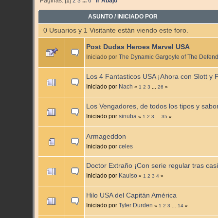
Páginas: [
1
]
2
3
...
6
Ir Abajo
ASUNTO
/
INICIADO POR
0 Usuarios y 1 Visitante están viendo este foro.
Post Dudas Heroes Marvel USA
Iniciado por
The Dynamic Gargoyle of The Defen
Los 4 Fantasticos USA ¡Ahora con Slott y Pi
Iniciado por
Nach
«
1
2
3
...
26
»
Los Vengadores, de todos los tipos y sabo
Iniciado por
sinuba
«
1
2
3
...
35
»
Armageddon
Iniciado por
celes
Doctor Extraño ¡Con serie regular tras cas
Iniciado por
Kaulso
«
1
2
3
4
»
Hilo USA del Capitán América
Iniciado por
Tyler Durden
«
1
2
3
...
14
»