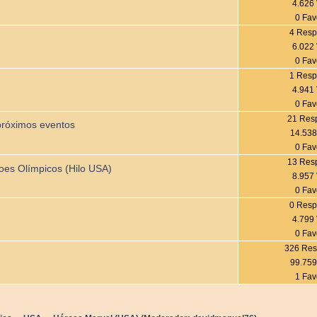
4.626 
0 Fav
4 Resp
6.022 
0 Fav
1 Resp
4.941 
0 Fav
21 Res
próximos eventos
14.538
0 Fav
13 Res
roes Olímpicos (Hilo USA)
8.957 
0 Fav
0 Resp
4.799 
0 Fav
326 Res
99.759
1 Fav