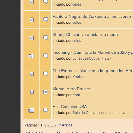
Iniciado por
celes
Pantera Negra, de Wakanda al multiverso
Iniciado por
celes
Shang-Chi vuelve a estar de moda
Iniciado por
celes
Incoming - Camino a la Marvel de 2020 y 
Iniciado por
LonsoLeeCooper
«
1
2
»
The Eternals - Vuelven a lo grande los Hé
Iniciado por
Kaulso
Marvel Hero Project
Iniciado por
Kara
Hilo Cosmico USA
Iniciado por
Sota de Corazones
«
1
2
3
...
22
»
Páginas: [
1
]
2
3
...
6
Ir Arriba