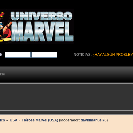
TE
.
NOTICIAS:
¿HAY ALGÚN PROBLEM
arse
ics
»
USA
»
Héroes Marvel (USA)
(Moderador:
davidmanuel76
)