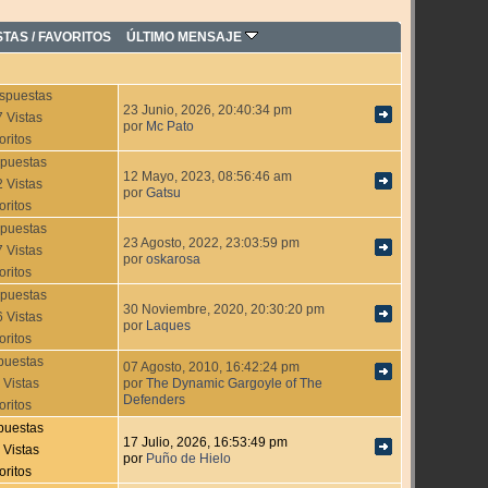
STAS
/
FAVORITOS
ÚLTIMO MENSAJE
spuestas
23 Junio, 2026, 20:40:34 pm
 Vistas
por
Mc Pato
oritos
puestas
12 Mayo, 2023, 08:56:46 am
 Vistas
por
Gatsu
oritos
puestas
23 Agosto, 2022, 23:03:59 pm
 Vistas
por
oskarosa
oritos
puestas
30 Noviembre, 2020, 20:30:20 pm
 Vistas
por
Laques
oritos
puestas
07 Agosto, 2010, 16:42:24 pm
 Vistas
por
The Dynamic Gargoyle of The
Defenders
oritos
puestas
17 Julio, 2026, 16:53:49 pm
 Vistas
por
Puño de Hielo
oritos