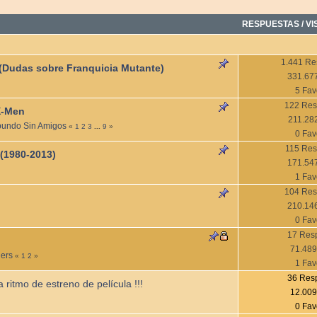
RESPUESTAS
/
VI
1.441 Re
 (Dudas sobre Franquicia Mutante)
331.677
5 Fav
122 Res
X-Men
211.282
oribundo Sin Amigos
«
1
2
3
...
9
»
0 Fav
115 Res
 (1980-2013)
171.547
1 Fav
104 Res
210.146
0 Fav
17 Res
71.489
ders
«
1
2
»
1 Fav
36 Res
a ritmo de estreno de película !!!
12.009
0 Fav