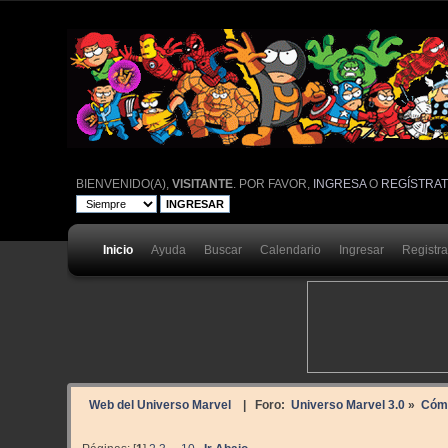
BIENVENIDO(A),
VISITANTE
. POR FAVOR,
INGRESA
O
REGÍSTRA
Inicio
Ayuda
Buscar
Calendario
Ingresar
Registr
Web del Universo Marvel
| Foro:
Universo Marvel 3.0
»
Cóm