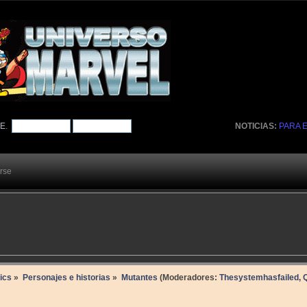
TE
.
NOTICIAS:
PARA 
arse
ics
»
Personajes e historias
»
Mutantes
(Moderadores:
Thesystemhasfailed
,