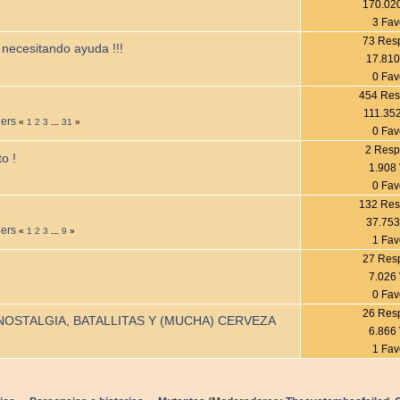
170.020
3 Fav
73 Res
 necesitando ayuda !!!
17.810
0 Fav
454 Res
111.352
ders
«
1
2
3
...
31
»
0 Fav
2 Resp
o !
1.908 
0 Fav
132 Res
37.753
ders
«
1
2
3
...
9
»
1 Fav
27 Res
7.026 
0 Fav
26 Res
NOSTALGIA, BATALLITAS Y (MUCHA) CERVEZA
6.866 
1 Fav