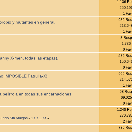
1.136 Re
250.196
1 Fav
932 Res
o propio y mutantes en general.
213.648
1 Fav
3 Resp
1.736 
0 Fav
582 Res
ncanny X-men, todas las etapas).
150.646
0 Fav
965 Res
no IMPOSIBLE Patrulla-X)
214.572
1 Fav
98 Res
a pelirroja en todas sus encarnaciones
69.025
0 Fav
1.248 Re
270.787
oribundo Sin Amigos
«
1
2
3
...
84
»
2 Fav
735 Res