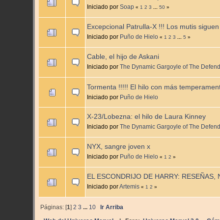
Iniciado por
Soap
«
1
2
3
...
50
»
Excepcional Patrulla-X !!! Los mutis siguen
Iniciado por
Puño de Hielo
«
1
2
3
...
5
»
Cable, el hijo de Askani
Iniciado por
The Dynamic Gargoyle of The Defen
Tormenta !!!!! El hilo con más temperament
Iniciado por
Puño de Hielo
X-23/Lobezna: el hilo de Laura Kinney
Iniciado por
The Dynamic Gargoyle of The Defen
NYX, sangre joven x
Iniciado por
Puño de Hielo
«
1
2
»
EL ESCONDRIJO DE HARRY: RESEÑAS, 
Iniciado por
Artemis
«
1
2
»
Páginas: [
1
]
2
3
...
10
Ir Arriba