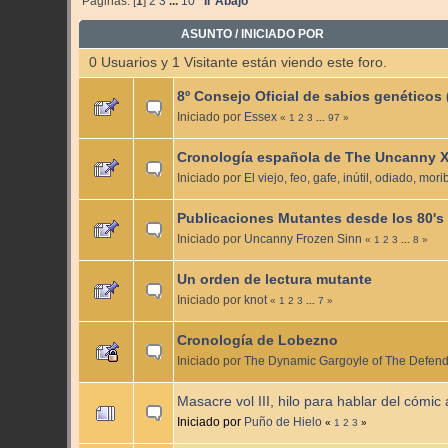
Páginas: [
1
]
2
3
...
10
Ir Abajo
ASUNTO
/
INICIADO POR
0 Usuarios y 1 Visitante están viendo este foro.
8º Consejo Oficial de sabios genéticos
Iniciado por
Essex
«
1
2
3
...
97
»
Cronología española de The Uncanny 
Iniciado por
El viejo, feo, gafe, inútil, odiado, m
Publicaciones Mutantes desde los 80's
Iniciado por
Uncanny Frozen Sinn
«
1
2
3
...
8
»
Un orden de lectura mutante
Iniciado por
knot
«
1
2
3
...
7
»
Cronología de Lobezno
Iniciado por
The Dynamic Gargoyle of The Defen
Masacre vol III, hilo para hablar del cómic 
Iniciado por
Puño de Hielo
«
1
2
3
»