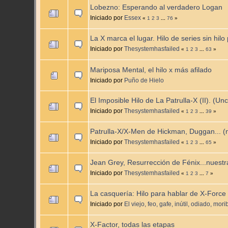
Lobezno: Esperando al verdadero Logan
Iniciado por
Essex
«
1
2
3
...
76
»
La X marca el lugar. Hilo de series sin hil
Iniciado por
Thesystemhasfailed
«
1
2
3
...
63
»
Mariposa Mental, el hilo x más afilado
Iniciado por
Puño de Hielo
El Imposible Hilo de La Patrulla-X (II). (U
Iniciado por
Thesystemhasfailed
«
1
2
3
...
39
»
Patrulla-X/X-Men de Hickman, Duggan... (
Iniciado por
Thesystemhasfailed
«
1
2
3
...
65
»
Jean Grey, Resurrección de Fénix...nuestr
Iniciado por
Thesystemhasfailed
«
1
2
3
...
7
»
La casquería: Hilo para hablar de X-Force
Iniciado por
El viejo, feo, gafe, inútil, odiado, m
X-Factor, todas las etapas