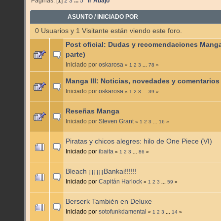
Páginas: [
1
]
2
3
...
5
Ir Abajo
ASUNTO
/
INICIADO POR
0 Usuarios y 1 Visitante están viendo este foro.
Post oficial: Dudas y recomendaciones Manga
parte)
Iniciado por
oskarosa
«
1
2
3
...
78
»
Manga III: Noticias, novedades y comentarios
Iniciado por
oskarosa
«
1
2
3
...
39
»
Reseñas Manga
Iniciado por
Steven Grant
«
1
2
3
...
16
»
Piratas y chicos alegres: hilo de One Piece (VI)
Iniciado por
ibaita
«
1
2
3
...
86
»
Bleach ¡¡¡¡¡¡Bankai!!!!!!
Iniciado por
Capitán Harlock
«
1
2
3
...
59
»
Berserk También en Deluxe
Iniciado por
sotofunkdamental
«
1
2
3
...
14
»