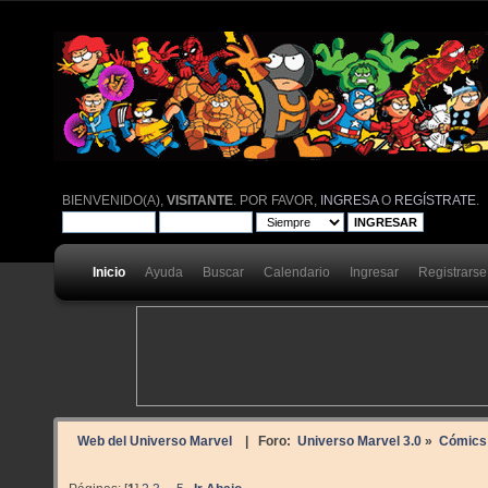
BIENVENIDO(A),
VISITANTE
. POR FAVOR,
INGRESA
O
REGÍSTRATE
.
Inicio
Ayuda
Buscar
Calendario
Ingresar
Registrarse
Web del Universo Marvel
| Foro:
Universo Marvel 3.0
»
Cómics