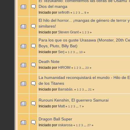
El Tezukahilo: comentemos las obras de Osamu T
Dios del manga
Iniciado por
sefiroth
«
1
2
3
...
9
»
El hilo del horror... ¡mangas de género de terror y
similares!
Iniciado por
Steven Grant
«
1
2
3
»
Para los que os guste Urasawa (Monster, 20th Ce
Boys, Pluto, Billy Bat)
Iniciado por
Serj
«
1
2
3
...
10
»
Death Note
Iniciado por
HIROIM
«
1
2
3
...
23
»
La humanidad reconquistará el mundo - Hilo de E
de los Titanes
Iniciado por
Barrabás.
«
1
2
3
...
21
»
Rurouni Kenshin, El guerrero Samurai
Iniciado por
Matt
«
1
2
3
...
7
»
Dragon Ball Super
Iniciado por
oskarosa
«
1
2
3
...
27
»