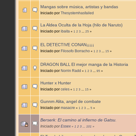
Mangas sobre música, artistas y bandas
Iniciado por
Thesystemhasfailed
La Aldea Oculta de la Hoja (hilo de Naruto)
Iniciado por
ibaita
«
1
2
3
...
25
»
EL DETECTIVE CONAN¡¡¡¡¡
Iniciado por
Filosofo Borracho
«
1
2
3
...
15
»
DRAGON BALL El mejor manga de la Historia
Iniciado por
Norrin Radd
«
1
2
3
...
95
»
Hunter x Hunter
Iniciado por
celes
«
1
2
3
...
15
»
Gunnm Alita, angel de combate
Iniciado por
masacre
«
1
2
3
...
5
»
Berserk: El camino al infierno de Gatsu.
Iniciado por
Essex
«
1
2
3
...
101
»