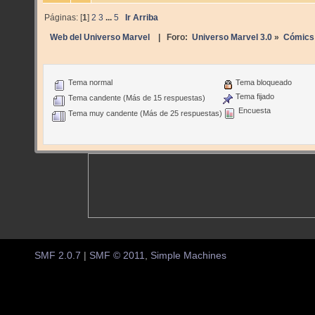
Páginas: [
1
]
2
3
...
5
Ir Arriba
Web del Universo Marvel
| Foro:
Universo Marvel 3.0
»
Cómics
Tema normal
Tema bloqueado
Tema fijado
Tema candente (Más de 15 respuestas)
Encuesta
Tema muy candente (Más de 25 respuestas)
SMF 2.0.7
|
SMF © 2011
,
Simple Machines