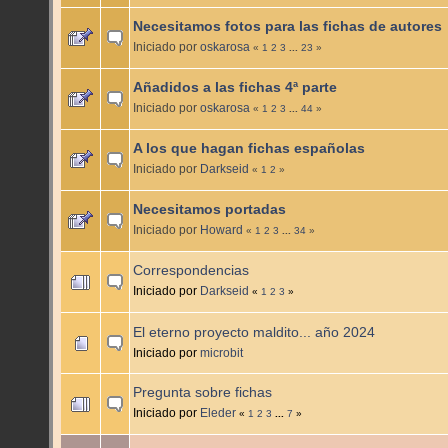
Necesitamos fotos para las fichas de autores
Iniciado por
oskarosa
«
1
2
3
...
23
»
Añadidos a las fichas 4ª parte
Iniciado por
oskarosa
«
1
2
3
...
44
»
A los que hagan fichas españolas
Iniciado por
Darkseid
«
1
2
»
Necesitamos portadas
Iniciado por
Howard
«
1
2
3
...
34
»
Correspondencias
Iniciado por
Darkseid
«
1
2
3
»
El eterno proyecto maldito... año 2024
Iniciado por
microbit
Pregunta sobre fichas
Iniciado por
Eleder
«
1
2
3
...
7
»