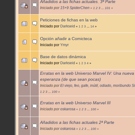
Añadidos a las fichas actuales. 3ª Parte
Iniciado por
15+9 SpiderChen
«
1
2
3
...
101
»
Peticiones de fichas en la web
Iniciado por
Darkseid
«
1
2
3
...
14
»
Opción añadir a Comicteca
Iniciado por
Ymyr
Base de datos dinámica
Iniciado por
Darkseid
«
1
2
3
4
»
Erratas en la web Universo Marvel IV: Una nueva
esperanza (de que sean pocas)
Iniciado por
El viejo, feo, gafe, inútil, odiado, moribundo 
1
2
3
...
100
»
Erratas en la web Universo Marvel III
Iniciado por
oskarosa
«
1
2
3
...
100
»
Añadidos a las fichas actuales 2ª Parte
Iniciado por
oskarosa
«
1
2
3
...
100
»