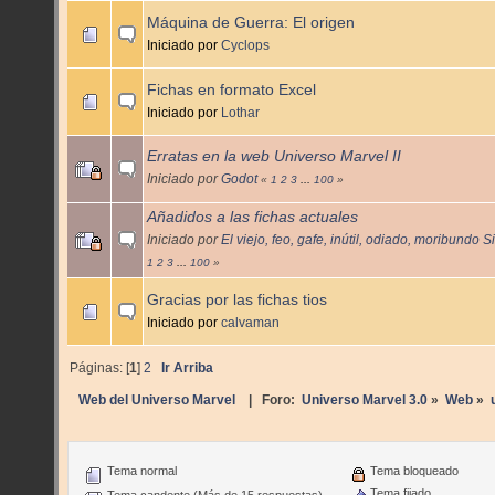
Máquina de Guerra: El origen
Iniciado por
Cyclops
Fichas en formato Excel
Iniciado por
Lothar
Erratas en la web Universo Marvel II
Iniciado por
Godot
«
1
2
3
...
100
»
Añadidos a las fichas actuales
Iniciado por
El viejo, feo, gafe, inútil, odiado, moribundo 
1
2
3
...
100
»
Gracias por las fichas tios
Iniciado por
calvaman
Páginas: [
1
]
2
Ir Arriba
Web del Universo Marvel
| Foro:
Universo Marvel 3.0
»
Web
»
Tema normal
Tema bloqueado
Tema fijado
Tema candente (Más de 15 respuestas)