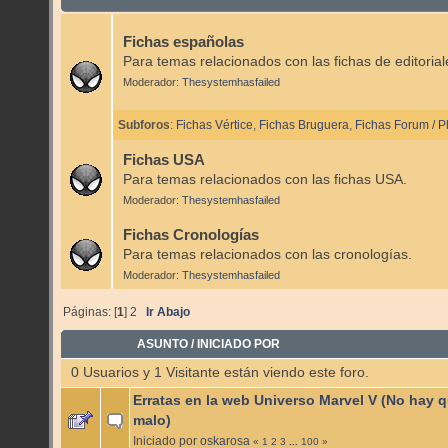
Fichas españolas
Para temas relacionados con las fichas de editoria
Moderador:
Thesystemhasfailed
Subforos
:
Fichas Vértice
,
Fichas Bruguera
,
Fichas Forum / P
Fichas USA
Para temas relacionados con las fichas USA.
Moderador:
Thesystemhasfailed
Fichas Cronologías
Para temas relacionados con las cronologías.
Moderador:
Thesystemhasfailed
Páginas: [
1
]
2
Ir Abajo
ASUNTO
/
INICIADO POR
0 Usuarios y 1 Visitante están viendo este foro.
Erratas en la web Universo Marvel V (No hay q
malo)
Iniciado por
oskarosa
«
1
2
3
...
100
»