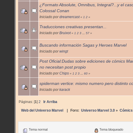
¿Formato Absolute, Omnibus, Integral?...y el cas
Colossal Conan
Iniciado por
dreamercast
«
1
2
»
Traducciones creativas presentan...
Iniciado por
Bruixot
«
1
2
3
...
57
»
Buscando información Sagas y Heroes Marvel
Iniciado por
wingt
Post Oficial:Dudas sobre ediciones de cómics Ma
no necesitan post propio
Iniciado por
Chips
«
1
2
3
...
60
»
spiderman vertice: mismo numero pero distinto c
Iniciado por
karack
Páginas: [
1
]
2
Ir Arriba
Web del Universo Marvel
| Foro:
Universo Marvel 3.0
»
Cómics
Tema normal
Tema bloqueado