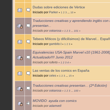
Dudas sobre ediciones de Vértice
Iniciado por
Parker
«
1
2
3
...
10
»
Traducciones creativas y aprendiendo inglés con
presentan...
Iniciado por
oskarosa
«
1
2
3
...
101
»
Tebeos Míticos (y dificilísimos) de Marvel... Espa
Iniciado por
gambito.t
«
1
2
3
»
Equivalencias USA-Spain Marvel v10 (1961-2008
Actualizado!!!! Junio 2012
Iniciado por ruferto
«
1
2
3
4
»
Las ventas de los comics en España
Iniciado por
celes
«
1
2
3
...
15
»
Traducciones creativas presentan... (2ª Edición)
Iniciado por
oskarosa
«
1
2
3
...
100
»
MOVIDO: ayuda con comics
Iniciado por
adamvell