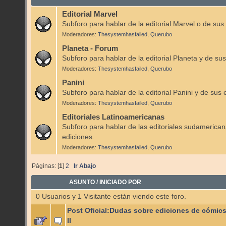
Editorial Marvel
Subforo para hablar de la editorial Marvel o de sus
Moderadores:
Thesystemhasfailed
,
Querubo
Planeta - Forum
Subforo para hablar de la editorial Planeta y de sus
Moderadores:
Thesystemhasfailed
,
Querubo
Panini
Subforo para hablar de la editorial Panini y de sus 
Moderadores:
Thesystemhasfailed
,
Querubo
Editoriales Latinoamericanas
Subforo para hablar de las editoriales sudamerican
ediciones.
Moderadores:
Thesystemhasfailed
,
Querubo
Páginas: [
1
]
2
Ir Abajo
ASUNTO
/
INICIADO POR
0 Usuarios y 1 Visitante están viendo este foro.
Post Oficial:Dudas sobre ediciones de cómics
II