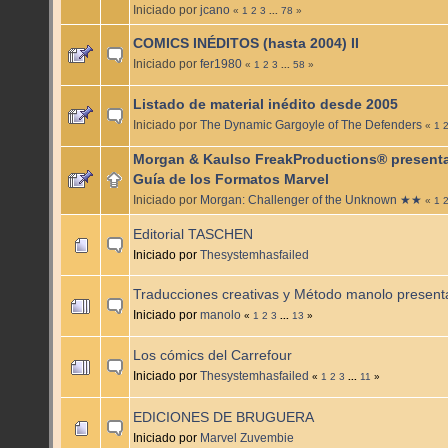
Iniciado por
jcano
«
1
2
3
...
78
»
COMICS INÉDITOS (hasta 2004) II
Iniciado por
fer1980
«
1
2
3
...
58
»
Listado de material inédito desde 2005
Iniciado por
The Dynamic Gargoyle of The Defenders
«
1
Morgan & Kaulso FreakProductions® presenta
Guía de los Formatos Marvel
Iniciado por
Morgan: Challenger of the Unknown ★★
«
1
Editorial TASCHEN
Iniciado por
Thesystemhasfailed
Traducciones creativas y Método manolo presenta
Iniciado por
manolo
«
1
2
3
...
13
»
Los cómics del Carrefour
Iniciado por
Thesystemhasfailed
«
1
2
3
...
11
»
EDICIONES DE BRUGUERA
Iniciado por
Marvel Zuvembie