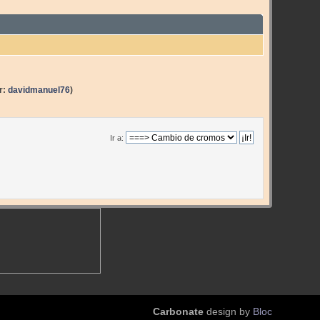
r:
davidmanuel76
)
Ir a:
Carbonate
design by
Bloc