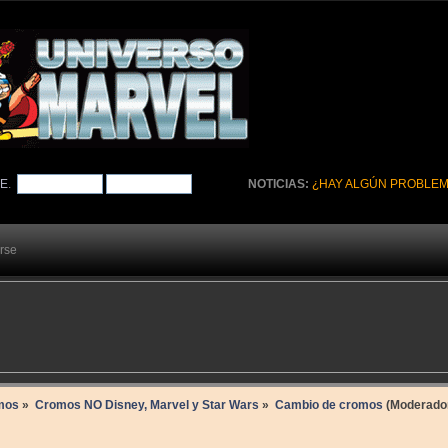
TE
.
NOTICIAS:
¿HAY ALGÚN PROBLEM
arse
mos
»
Cromos NO Disney, Marvel y Star Wars
»
Cambio de cromos
(Moderado