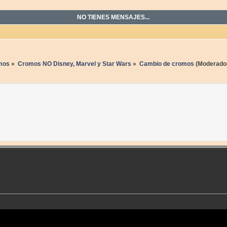
NO TIENES MENSAJES...
mos
»
Cromos NO Disney, Marvel y Star Wars
»
Cambio de cromos
(Moderado