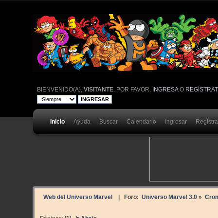
BIENVENIDO(A),
VISITANTE
. POR FAVOR,
INGRESA
O
REGÍSTRA
Inicio
Ayuda
Buscar
Calendario
Ingresar
Registr
Web del Universo Marvel
| Foro:
Universo Marvel 3.0
»
Cro