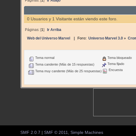
Páginas: [
1
]
Ir Abajo
0 Usuarios y 1 Visitante están viendo este foro.
Páginas: [
1
]
Ir Arriba
Web del Universo Marvel
| Foro:
Universo Marvel 3.0
»
Cro
Tema normal
Tema bloqueado
Tema fijado
Tema candente (Más de 15 respuestas)
Encuesta
Tema muy candente (Más de 25 respuestas)
SMF 2.0.7
|
SMF © 2011
,
Simple Machines