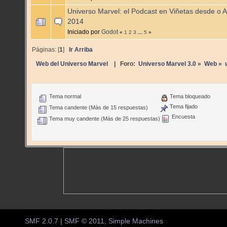
Universo Marvel: el Podcast en Viñetas desde o At
2014
Iniciado por
Godot
«
1
2
3
...
5
»
Páginas: [
1
]
Ir Arriba
Web del Universo Marvel
| Foro:
Universo Marvel 3.0
»
Web
»
Tema normal
Tema bloqueado
Tema fijado
Tema candente (Más de 15 respuestas)
Encuesta
Tema muy candente (Más de 25 respuestas)
SMF 2.0.7
|
SMF © 2011
,
Simple Machines