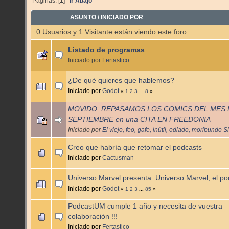
Páginas: [
1
]
Ir Abajo
ASUNTO
/
INICIADO POR
0 Usuarios y 1 Visitante están viendo este foro.
Listado de programas
Iniciado por
Fertastico
¿De qué quieres que hablemos?
Iniciado por
Godot
«
1
2
3
...
8
»
MOVIDO: REPASAMOS LOS COMICS DEL MES 
SEPTIEMBRE en una CITA EN FREEDONIA
Iniciado por
El viejo, feo, gafe, inútil, odiado, moribundo 
Creo que habría que retomar el podcasts
Iniciado por
Cactusman
Universo Marvel presenta: Universo Marvel, el po
Iniciado por
Godot
«
1
2
3
...
85
»
PodcastUM cumple 1 año y necesita de vuestra
colaboración !!!
Iniciado por
Fertastico