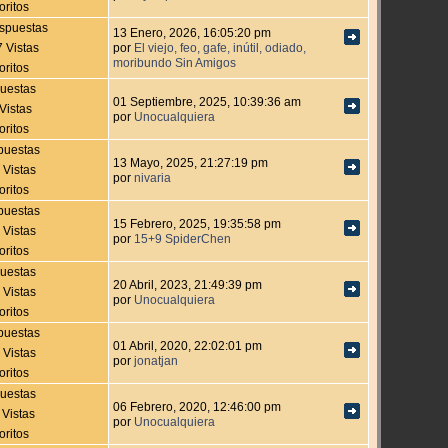
oritos
spuestas
13 Enero, 2026, 16:05:20 pm
 Vistas
por
El viejo, feo, gafe, inútil, odiado,
moribundo Sin Amigos
oritos
uestas
01 Septiembre, 2025, 10:39:36 am
Vistas
por
Unocualquiera
oritos
puestas
13 Mayo, 2025, 21:27:19 pm
 Vistas
por
nivaria
oritos
puestas
15 Febrero, 2025, 19:35:58 pm
 Vistas
por
15+9 SpiderChen
oritos
uestas
20 Abril, 2023, 21:49:39 pm
 Vistas
por
Unocualquiera
oritos
puestas
01 Abril, 2020, 22:02:01 pm
 Vistas
por
jonatjan
oritos
uestas
06 Febrero, 2020, 12:46:00 pm
 Vistas
por
Unocualquiera
oritos