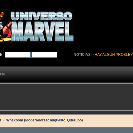
TE
.
NOTICIAS:
¿HAY ALGÚN PROBLEM
arse
s
»
Whakoom
(Moderadores:
miguelito
,
Querubo
)