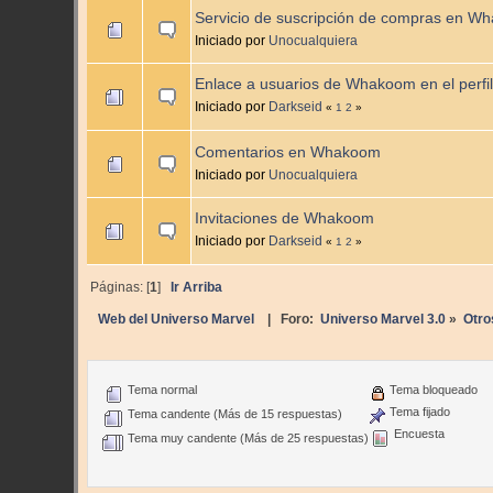
Servicio de suscripción de compras en W
Iniciado por
Unocualquiera
Enlace a usuarios de Whakoom en el perfil
Iniciado por
Darkseid
«
1
2
»
Comentarios en Whakoom
Iniciado por
Unocualquiera
Invitaciones de Whakoom
Iniciado por
Darkseid
«
1
2
»
Páginas: [
1
]
Ir Arriba
Web del Universo Marvel
| Foro:
Universo Marvel 3.0
»
Otro
Tema normal
Tema bloqueado
Tema fijado
Tema candente (Más de 15 respuestas)
Encuesta
Tema muy candente (Más de 25 respuestas)