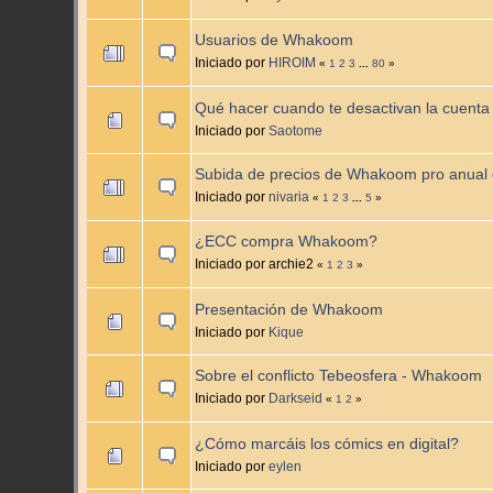
Usuarios de Whakoom
Iniciado por
HIROIM
«
1
2
3
...
80
»
Qué hacer cuando te desactivan la cuenta
Iniciado por
Saotome
Subida de precios de Whakoom pro anual d
Iniciado por
nivaria
«
1
2
3
...
5
»
¿ECC compra Whakoom?
Iniciado por archie2
«
1
2
3
»
Presentación de Whakoom
Iniciado por
Kique
Sobre el conflicto Tebeosfera - Whakoom
Iniciado por
Darkseid
«
1
2
»
¿Cómo marcáis los cómics en digital?
Iniciado por
eylen