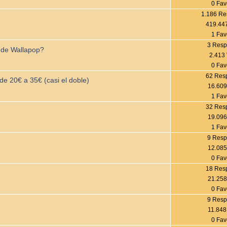
0 Fav
1.186 Re
419.447
1 Fav
3 Resp
 de Wallapop?
2.413 
0 Fav
62 Res
e 20€ a 35€ (casi el doble)
16.609
1 Fav
32 Res
19.096
1 Fav
9 Resp
12.085
0 Fav
18 Res
21.258
0 Fav
9 Resp
11.848
0 Fav