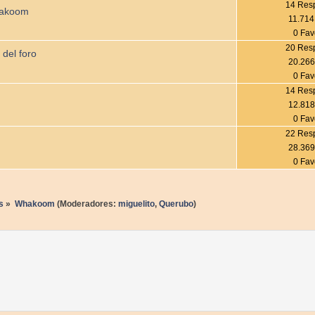
14 Res
hakoom
11.714
0 Fav
20 Res
 del foro
20.266
0 Fav
14 Res
12.818
0 Fav
22 Res
28.369
0 Fav
s
»
Whakoom
(Moderadores:
miguelito
,
Querubo
)