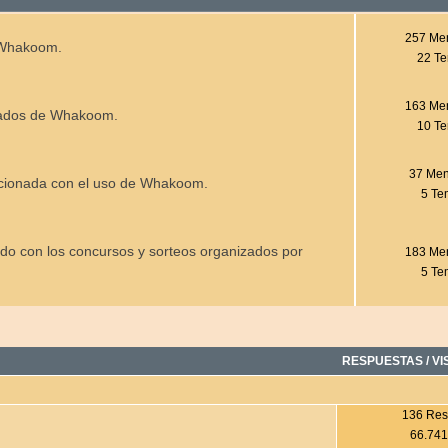
257 Me
e Whakoom.
22 T
163 Me
rgados de Whakoom.
10 T
37 Men
lacionada con el uso de Whakoom.
5 Te
do con los concursos y sorteos organizados por
183 Me
5 Te
RESPUESTAS
/
VI
136 Res
66.741