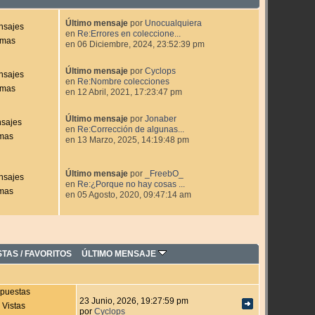
Último mensaje
por
Unocualquiera
nsajes
en
Re:Errores en coleccione...
emas
en 06 Diciembre, 2024, 23:52:39 pm
Último mensaje
por
Cyclops
nsajes
en
Re:Nombre colecciones
emas
en 12 Abril, 2021, 17:23:47 pm
Último mensaje
por
Jonaber
sajes
en
Re:Corrección de algunas...
mas
en 13 Marzo, 2025, 14:19:48 pm
Último mensaje
por
_FreebO_
nsajes
en
Re:¿Porque no hay cosas ...
mas
en 05 Agosto, 2020, 09:47:14 am
STAS
/
FAVORITOS
ÚLTIMO MENSAJE
puestas
23 Junio, 2026, 19:27:59 pm
 Vistas
por
Cyclops