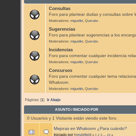
Consultas
Foro para plantear dudas y consultas sobr
Moderadores:
miguelito
,
Querubo
Sugerencias
Foro para plantear sugerencias a los enca
Moderadores:
miguelito
,
Querubo
Incidencias
Foro para comentar cualquier incidencia re
Moderadores:
miguelito
,
Querubo
Concursos
Foro para comentar cualquier tema relaciona
Whakoom.
Moderadores:
miguelito
,
Querubo
Páginas: [
1
]
Ir Abajo
ASUNTO
/
INICIADO POR
0 Usuarios y 1 Visitante están viendo este foro.
Mejoras en Whakoom ¿Para cuándo?
Iniciado por
hyrulefield
«
1
2
3
...
10
»