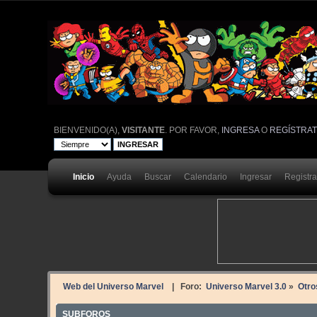
BIENVENIDO(A),
VISITANTE
. POR FAVOR,
INGRESA
O
REGÍSTRA
Inicio
Ayuda
Buscar
Calendario
Ingresar
Registr
Web del Universo Marvel
| Foro:
Universo Marvel 3.0
»
Otro
SUBFOROS