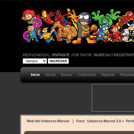
BIENVENIDO(A),
VISITANTE
. POR FAVOR,
INGRESA
O
REGÍSTRA
Inicio
Ayuda
Buscar
Calendario
Ingresar
Registr
Web del Universo Marvel
| Foro:
Universo Marvel 3.0
»
Perfi