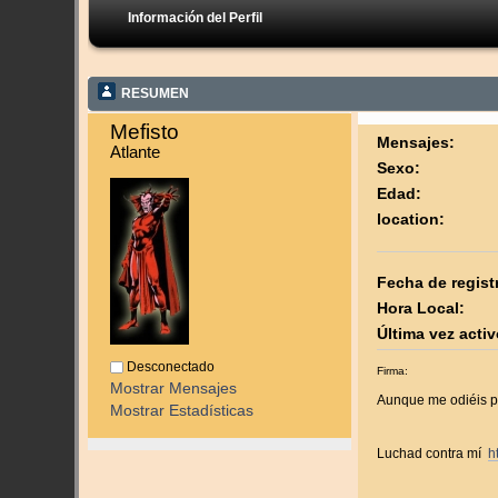
Información del Perfil
RESUMEN
Mefisto 
Mensajes:
Atlante
Sexo:
Edad:
location:
Fecha de regist
Hora Local:
Última vez activ
Desconectado
Firma:
Mostrar Mensajes
Aunque me odiéis po
Mostrar Estadísticas
Luchad contra mí
h