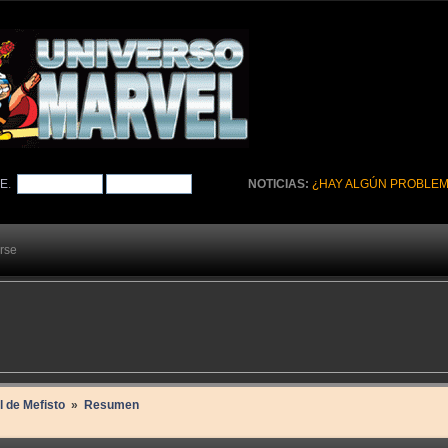
TE
.
NOTICIAS:
¿HAY ALGÚN PROBLEM
arse
l de Mefisto 
»
Resumen