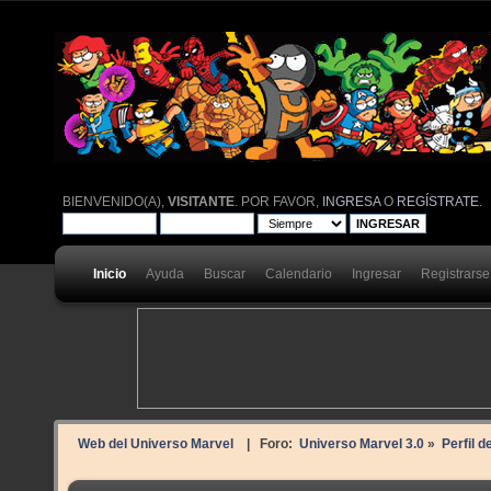
BIENVENIDO(A),
VISITANTE
. POR FAVOR,
INGRESA
O
REGÍSTRATE
.
Inicio
Ayuda
Buscar
Calendario
Ingresar
Registrarse
Web del Universo Marvel
| Foro:
Universo Marvel 3.0
»
Perfil d