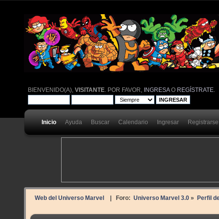
BIENVENIDO(A),
VISITANTE
. POR FAVOR,
INGRESA
O
REGÍSTRATE
.
Inicio
Ayuda
Buscar
Calendario
Ingresar
Registrarse
Web del Universo Marvel
| Foro:
Universo Marvel 3.0
»
Perfil 