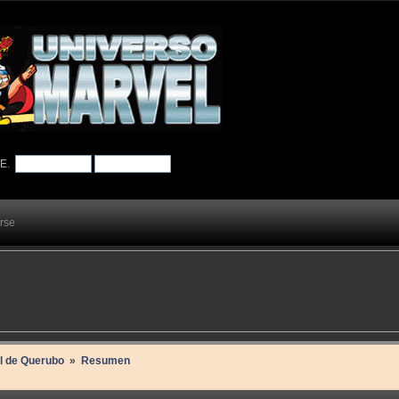
TE
.
arse
il de Querubo 
»
Resumen