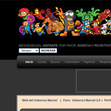
BIENVENIDO(A),
VISITANTE
. POR FAVOR,
INGRESA
O
REGÍSTRA
Inicio
Ayuda
Buscar
Calendario
Ingresar
Registr
Web del Universo Marvel
| Foro:
Universo Marvel 3.0
»
Perf