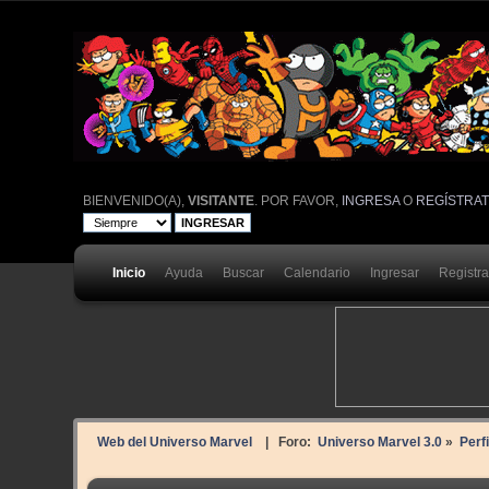
BIENVENIDO(A),
VISITANTE
. POR FAVOR,
INGRESA
O
REGÍSTRA
Inicio
Ayuda
Buscar
Calendario
Ingresar
Registr
Web del Universo Marvel
| Foro:
Universo Marvel 3.0
»
Perf