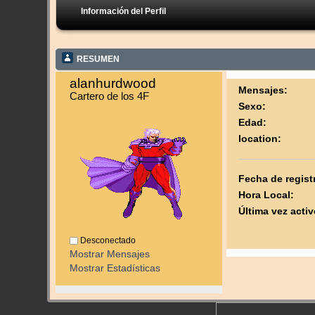
Información del Perfil
RESUMEN
alanhurdwood 
Mensajes:
Cartero de los 4F
Sexo:
Edad:
location:
Fecha de regist
Hora Local:
Última vez activ
Desconectado
Mostrar Mensajes
Mostrar Estadísticas