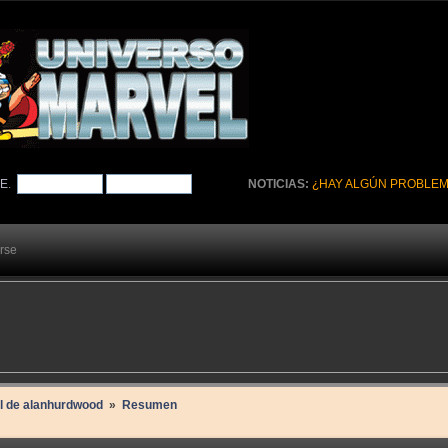
TE
.
NOTICIAS:
¿HAY ALGÚN PROBLEM
arse
il de alanhurdwood 
»
Resumen