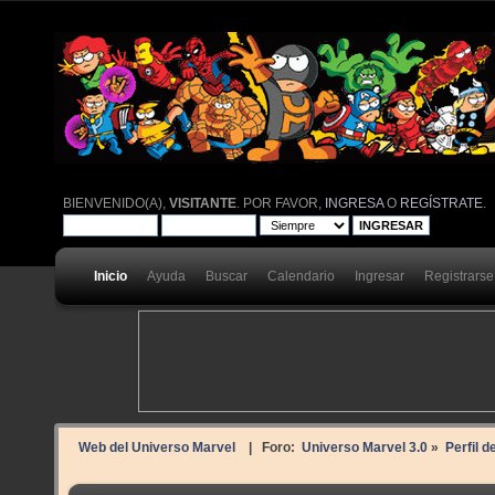
BIENVENIDO(A),
VISITANTE
. POR FAVOR,
INGRESA
O
REGÍSTRATE
.
Inicio
Ayuda
Buscar
Calendario
Ingresar
Registrarse
Web del Universo Marvel
| Foro:
Universo Marvel 3.0
»
Perfil d