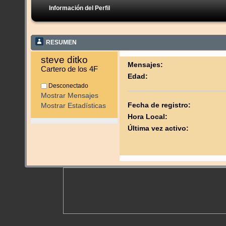
Información del Perfil
RESUMEN
steve ditko 
Mensajes:
Cartero de los 4F
Edad:
Desconectado
Mostrar Mensajes
Fecha de registro:
Mostrar Estadísticas
Hora Local:
Última vez activo: