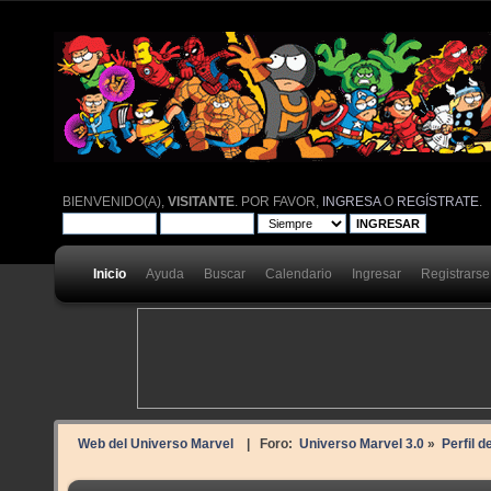
BIENVENIDO(A),
VISITANTE
. POR FAVOR,
INGRESA
O
REGÍSTRATE
.
Inicio
Ayuda
Buscar
Calendario
Ingresar
Registrarse
Web del Universo Marvel
| Foro:
Universo Marvel 3.0
»
Perfil 