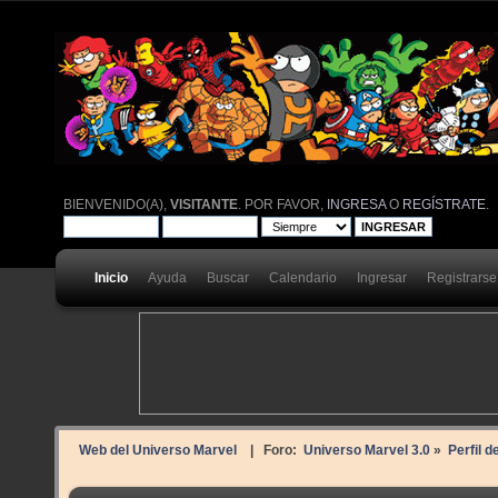
BIENVENIDO(A),
VISITANTE
. POR FAVOR,
INGRESA
O
REGÍSTRATE
.
Inicio
Ayuda
Buscar
Calendario
Ingresar
Registrarse
Web del Universo Marvel
| Foro:
Universo Marvel 3.0
»
Perfil d