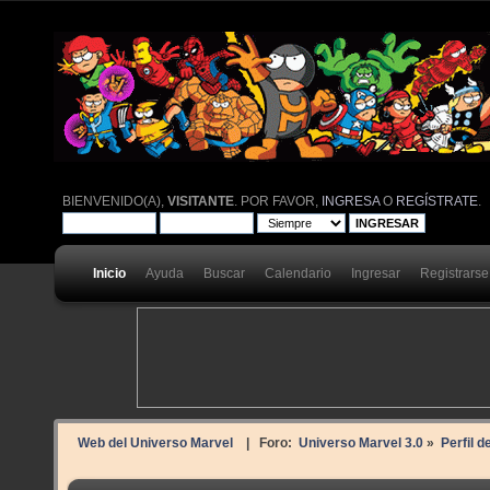
BIENVENIDO(A),
VISITANTE
. POR FAVOR,
INGRESA
O
REGÍSTRATE
.
Inicio
Ayuda
Buscar
Calendario
Ingresar
Registrarse
Web del Universo Marvel
| Foro:
Universo Marvel 3.0
»
Perfil d