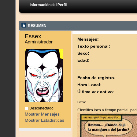
Información del Perfil
RESUMEN
Essex 
Mensajes:
Administrador
Texto personal:
Sexo:
Edad:
Fecha de registro:
Hora Local:
Última vez activo:
Firma:
Desconectado
Científico loco a tiempo parcial, pa
Mostrar Mensajes
Mostrar Estadísticas