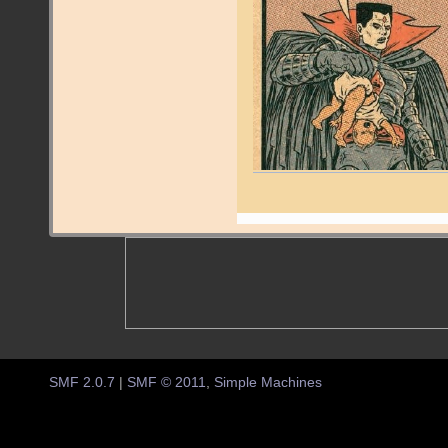
SMF 2.0.7
|
SMF © 2011
,
Simple Machines