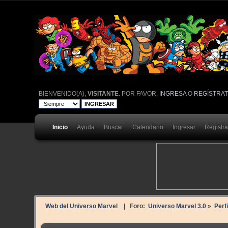
BIENVENIDO(A),
VISITANTE
. POR FAVOR,
INGRESA
O
REGÍSTRA
Inicio
Ayuda
Buscar
Calendario
Ingresar
Registr
Web del Universo Marvel
| Foro:
Universo Marvel 3.0
»
Perf