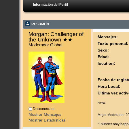
Información del Perfil
RESUMEN
Morgan: Challenger of 
Mensajes:
the Unknown ★★ 
Texto personal:
Moderador Global
Sexo:
Edad:
location:
Fecha de regist
Hora Local:
Última vez activ
Firma:
Desconectado
Mostrar Mensajes
Mejor Moderador 20
Mostrar Estadísticas
"Thunder only happe