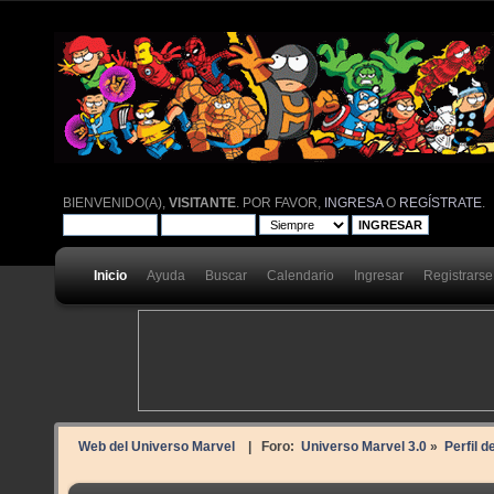
BIENVENIDO(A),
VISITANTE
. POR FAVOR,
INGRESA
O
REGÍSTRATE
.
Inicio
Ayuda
Buscar
Calendario
Ingresar
Registrarse
Web del Universo Marvel
| Foro:
Universo Marvel 3.0
»
Perfil 