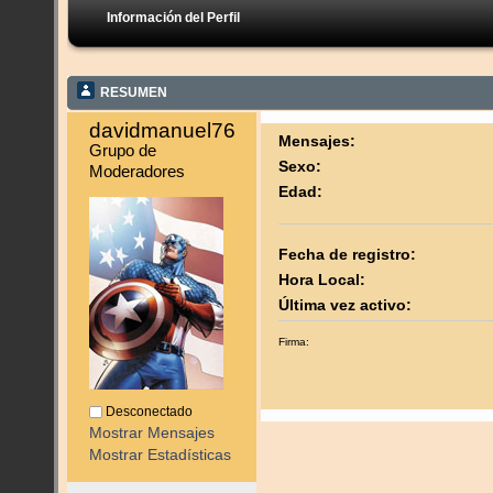
Información del Perfil
RESUMEN
davidmanuel76 
Mensajes:
Grupo de 
Sexo:
Moderadores
Edad:
Fecha de registro:
Hora Local:
Última vez activo:
Firma:
Desconectado
Mostrar Mensajes
Mostrar Estadísticas