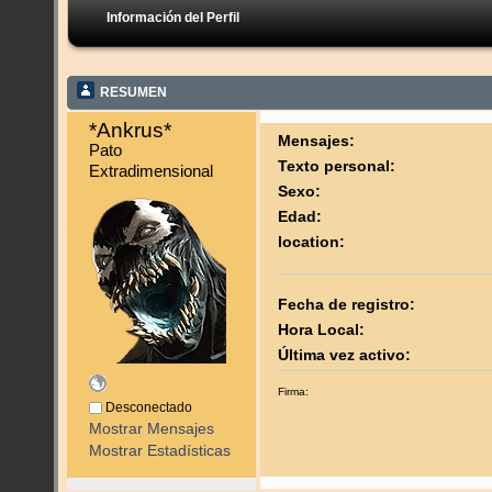
Información del Perfil
RESUMEN
*Ankrus* 
Mensajes:
Pato 
Texto personal:
Extradimensional
Sexo:
Edad:
location:
Fecha de registro:
Hora Local:
Última vez activo:
Firma:
Desconectado
Mostrar Mensajes
Mostrar Estadísticas