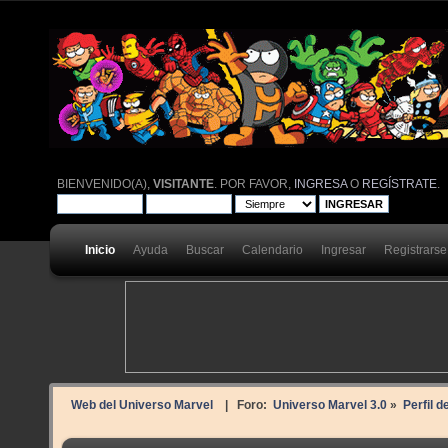
BIENVENIDO(A),
VISITANTE
. POR FAVOR,
INGRESA
O
REGÍSTRATE
.
Inicio
Ayuda
Buscar
Calendario
Ingresar
Registrarse
Web del Universo Marvel
| Foro:
Universo Marvel 3.0
»
Perfil d