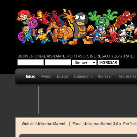
BIENVENIDO(A),
VISITANTE
. POR FAVOR,
INGRESA
O
REGÍSTRATE
.
Inicio
Ayuda
Buscar
Calendario
Ingresar
Registrarse
Web del Universo Marvel
| Foro:
Universo Marvel 3.0
»
Perfil d