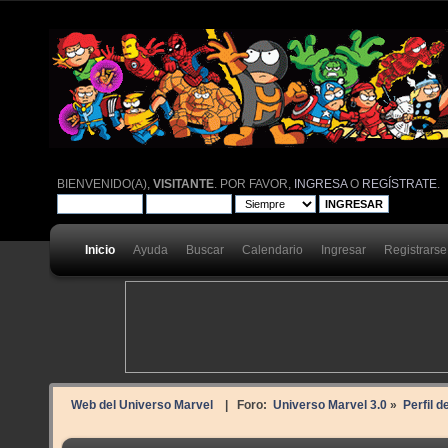
BIENVENIDO(A),
VISITANTE
. POR FAVOR,
INGRESA
O
REGÍSTRATE
.
Inicio
Ayuda
Buscar
Calendario
Ingresar
Registrarse
Web del Universo Marvel
| Foro:
Universo Marvel 3.0
»
Perfil 