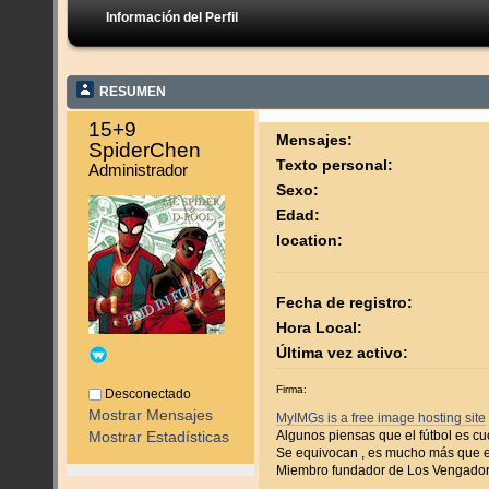
Información del Perfil
RESUMEN
15+9 
Mensajes:
SpiderChen 
Texto personal:
Administrador
Sexo:
Edad:
location:
Fecha de registro:
Hora Local:
Última vez activo:
Firma:
Desconectado
Mostrar Mensajes
MyIMGs is a free image hosting site
Algunos piensas que el fútbol es cu
Mostrar Estadísticas
Se equivocan , es mucho más que 
Miembro fundador de Los Vengador