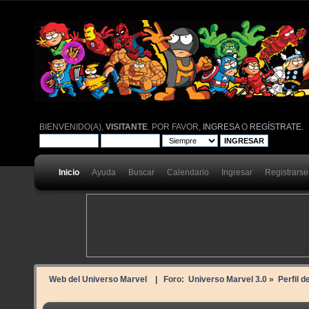
BIENVENIDO(A),
VISITANTE
. POR FAVOR,
INGRESA
O
REGÍSTRATE
.
Inicio
Ayuda
Buscar
Calendario
Ingresar
Registrarse
Web del Universo Marvel
| Foro:
Universo Marvel 3.0
»
Perfil 