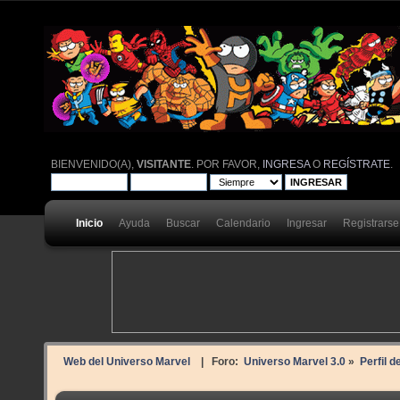
BIENVENIDO(A),
VISITANTE
. POR FAVOR,
INGRESA
O
REGÍSTRATE
.
Inicio
Ayuda
Buscar
Calendario
Ingresar
Registrarse
Web del Universo Marvel
| Foro:
Universo Marvel 3.0
»
Perfil d