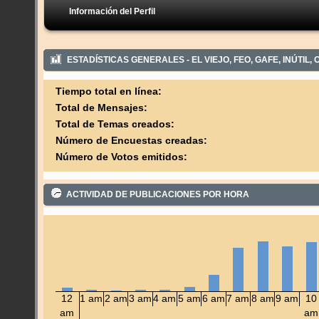
Información del Perfil
ESTADÍSTICAS GENERALES - EL VIEJO, FEO, GAFE, INÚTIL
Tiempo total en línea:
Total de Mensajes:
Total de Temas creados:
Número de Encuestas creadas:
Número de Votos emitidos:
ACTIVIDAD DE PUBLICACIONES POR HORA
12
1 am
2 am
3 am
4 am
5 am
6 am
7 am
8 am
9 am
10
am
am