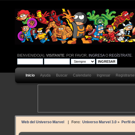
BIENVENIDO(A),
VISITANTE
. POR FAVOR,
INGRESA
O
REGÍSTRATE
.
Inicio
Ayuda
Buscar
Calendario
Ingresar
Registrarse
Web del Universo Marvel
| Foro:
Universo Marvel 3.0
»
Perfil d