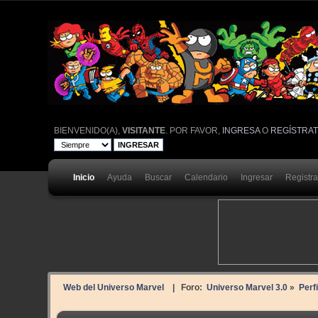
BIENVENIDO(A),
VISITANTE
. POR FAVOR,
INGRESA
O
REGÍSTRA
Inicio
Ayuda
Buscar
Calendario
Ingresar
Registr
Web del Universo Marvel
| Foro:
Universo Marvel 3.0
»
Perf