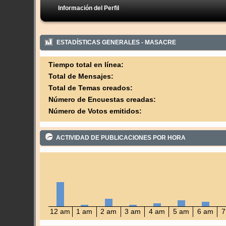
Información del Perfil
ESTADÍSTICAS GENERALES - MASACRE
Tiempo total en línea:
Total de Mensajes:
Total de Temas creados:
Número de Encuestas creadas:
Número de Votos emitidos:
ACTIVIDAD DE PUBLICACIONES POR HORA
12 am
1 am
2 am
3 am
4 am
5 am
6 am
7