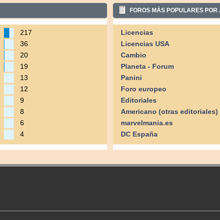
FOROS MÁS POPULARES POR 
217
Licencias
36
Licencias USA
20
Cambio
19
Planeta - Forum
13
Panini
12
Foro europeo
9
Editoriales
8
Americano (otras editoriales)
6
marvelmania.es
4
DC España