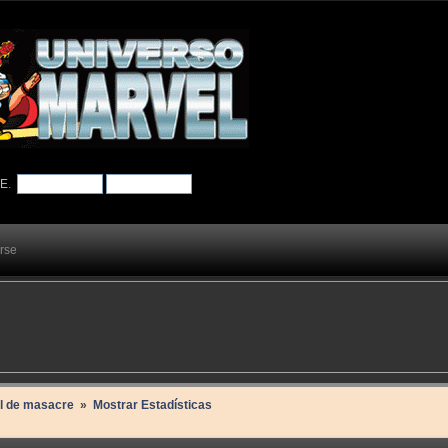
TE
.
arse
il de masacre 
»
Mostrar Estadísticas