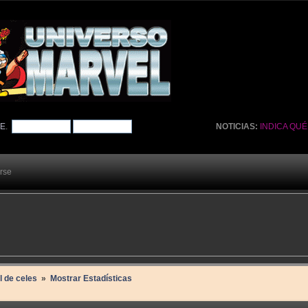
TE
.
NOTICIAS:
INDICA QU
arse
l de celes 
»
Mostrar Estadísticas