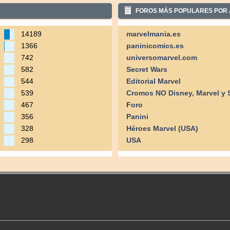
FOROS MÁS POPULARES POR 
14189
marvelmania.es
1366
paninicomics.es
742
universomarvel.com
582
Secret Wars
544
Editorial Marvel
539
Cromos NO Disney, Marvel y 
467
Foro
356
Panini
328
Héroes Marvel (USA)
298
USA