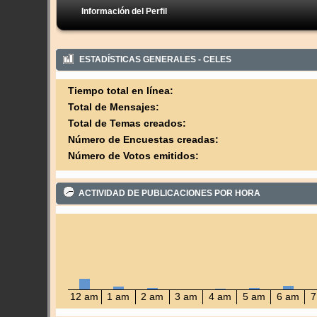
Información del Perfil
ESTADÍSTICAS GENERALES - CELES
Tiempo total en línea:
Total de Mensajes:
Total de Temas creados:
Número de Encuestas creadas:
Número de Votos emitidos:
ACTIVIDAD DE PUBLICACIONES POR HORA
12 am
1 am
2 am
3 am
4 am
5 am
6 am
7