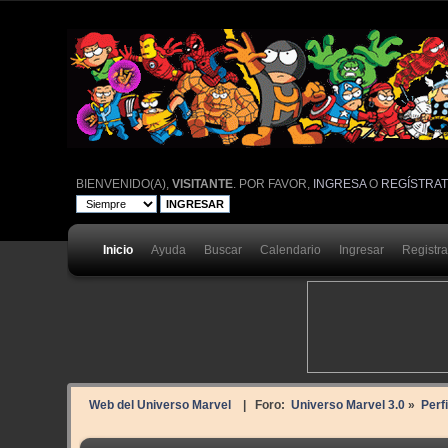
BIENVENIDO(A),
VISITANTE
. POR FAVOR,
INGRESA
O
REGÍSTRA
Inicio
Ayuda
Buscar
Calendario
Ingresar
Registr
Web del Universo Marvel
| Foro:
Universo Marvel 3.0
»
Perfi