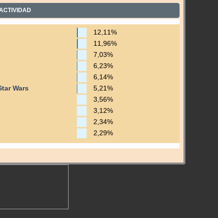
ACTIVIDAD
12,11%
11,96%
7,03%
6,23%
6,14%
Star Wars
5,21%
3,56%
3,12%
2,34%
2,29%