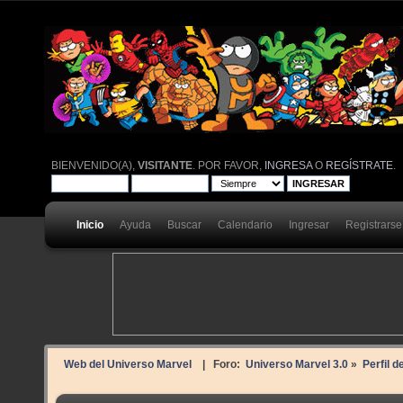
BIENVENIDO(A),
VISITANTE
. POR FAVOR,
INGRESA
O
REGÍSTRATE
.
Inicio
Ayuda
Buscar
Calendario
Ingresar
Registrarse
Web del Universo Marvel
| Foro:
Universo Marvel 3.0
»
Perfil d