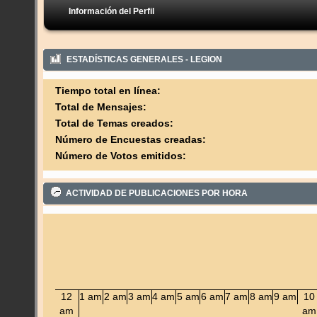
Información del Perfil
ESTADÍSTICAS GENERALES - LEGION
Tiempo total en línea:
Total de Mensajes:
Total de Temas creados:
Número de Encuestas creadas:
Número de Votos emitidos:
ACTIVIDAD DE PUBLICACIONES POR HORA
12
1 am
2 am
3 am
4 am
5 am
6 am
7 am
8 am
9 am
10
am
am