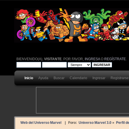
BIENVENIDO(A),
VISITANTE
. POR FAVOR,
INGRESA
O
REGÍSTRATE
.
Inicio
Ayuda
Buscar
Calendario
Ingresar
Registrarse
Web del Universo Marvel
| Foro:
Universo Marvel 3.0
»
Perfil d