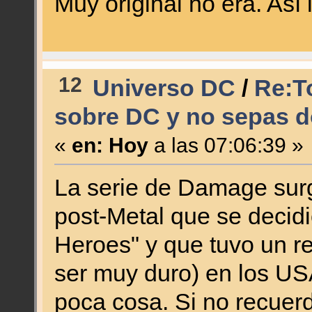
Muy original no era. Así
12
Universo DC
/
Re:T
sobre DC y no sepas d
«
en:
Hoy
a las 07:06:39 »
La serie de Damage surg
post-Metal que se decid
Heroes" y que tuvo un re
ser muy duro) en los USA
poca cosa. Si no recuer