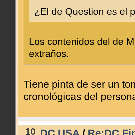
¿El de Question es el
Los contenidos del de 
extraños.
Tiene pinta de ser un to
cronológicas del person
10
DC USA
/
Re:DC Fin