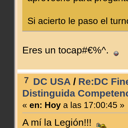
Si acierto le paso el tur
Eres un tocap#€%^.
7
DC USA
/
Re:DC Fine
Distinguida Competenc
«
en:
Hoy
a las 17:00:45 »
A mí la Legión!!!