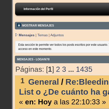
Información del Perfil
MOSTRAR MENSAJES
Mensajes
|
Temas
|
Adjuntos
Esta sección te permite ver todos los posts escritos por este usuario
acceso en este momento.
MENSAJES - LOGAN78
Páginas: [
1
]
2
3
...
1435
1
General
/
Re:Bleedin
List o ¿De cuánto ha 
«
en:
Hoy
a las 22:10:33 »