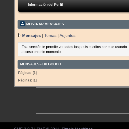
Información del Perfil
MOSTRAR MENSAJES
Mensajes
|
Temas
|
Adjuntos
Esta sección te permite ver todos los posts escritos por este usuario
acceso en este momento.
MENSAJES - DIEGOOOO
Páginas: [
1
]
Páginas: [
1
]