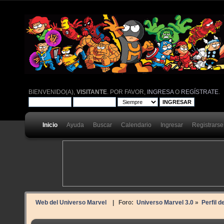
BIENVENIDO(A),
VISITANTE
. POR FAVOR,
INGRESA
O
REGÍSTRATE
.
Inicio
Ayuda
Buscar
Calendario
Ingresar
Registrarse
Web del Universo Marvel
| Foro:
Universo Marvel 3.0
»
Perfil d