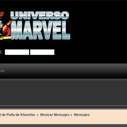
TE
.
arse
il de Puño de Khonshu 
»
Mostrar Mensajes
»
Mensajes