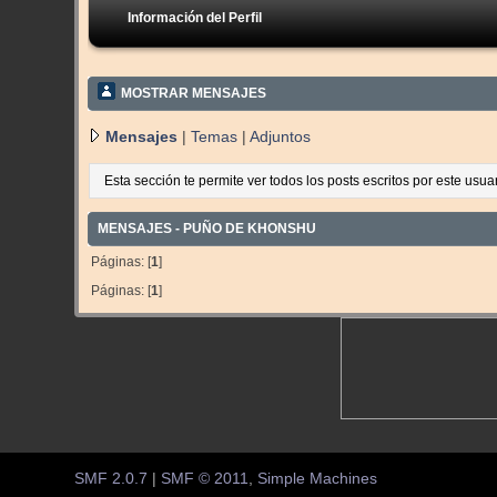
Información del Perfil
MOSTRAR MENSAJES
Mensajes
|
Temas
|
Adjuntos
Esta sección te permite ver todos los posts escritos por este usu
MENSAJES - PUÑO DE KHONSHU
Páginas: [
1
]
Páginas: [
1
]
SMF 2.0.7
|
SMF © 2011
,
Simple Machines