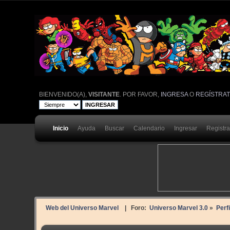
BIENVENIDO(A),
VISITANTE
. POR FAVOR,
INGRESA
O
REGÍSTRA
Inicio
Ayuda
Buscar
Calendario
Ingresar
Registr
Web del Universo Marvel
| Foro:
Universo Marvel 3.0
»
Perf