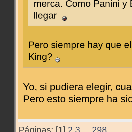
merca. Como Panini y 
llegar
Pero siempre hay que e
King?
Yo, si pudiera elegir, cua
Pero esto siempre ha si
Páginas: [
1
]
2
3
...
298