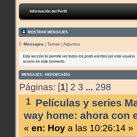
Información del Perfil
MOSTRAR MENSAJES
Mensajes
|
Temas
|
Adjuntos
Esta sección te permite ver todos los posts escritos por este usuario
acceso en este momento.
MENSAJES - HEROECAÍDO
Páginas: [
1
]
2
3
...
298
1
Películas y series M
way home: ahora con el
«
en:
Hoy
a las 10:26:14 »