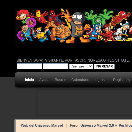
BIENVENIDO(A),
VISITANTE
. POR FAVOR,
INGRESA
O
REGÍSTRATE
.
Inicio
Ayuda
Buscar
Calendario
Ingresar
Registrarse
Web del Universo Marvel
| Foro:
Universo Marvel 3.0
»
Perfil d