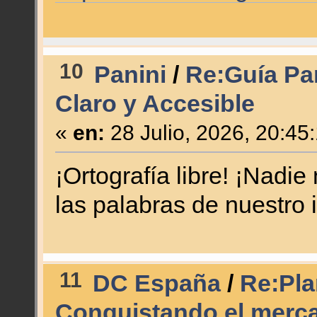
10
Panini
/
Re:Guía Pa
Claro y Accesible
«
en:
28 Julio, 2026, 20:45
¡Ortografía libre! ¡Nadi
las palabras de nuestro 
11
DC España
/
Re:Plan
Conquistando el merc