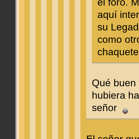
el foro. 
aquí int
su Legad
como otr
chaquet
Qué buen v
hubiera h
señor
El señor q