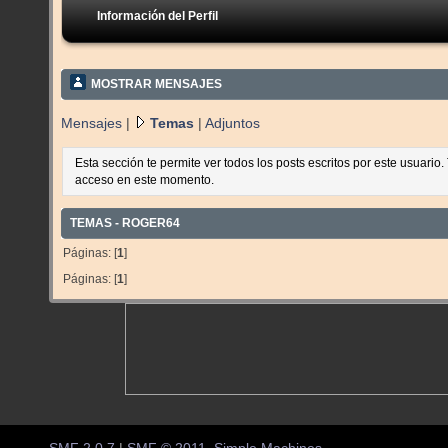
Información del Perfil
MOSTRAR MENSAJES
Mensajes
|
Temas
|
Adjuntos
Esta sección te permite ver todos los posts escritos por este usuario
acceso en este momento.
TEMAS - ROGER64
Páginas: [
1
]
Páginas: [
1
]