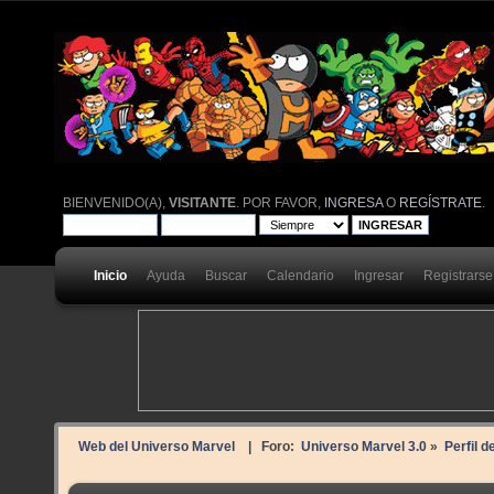
BIENVENIDO(A),
VISITANTE
. POR FAVOR,
INGRESA
O
REGÍSTRATE
.
Inicio
Ayuda
Buscar
Calendario
Ingresar
Registrarse
Web del Universo Marvel
| Foro:
Universo Marvel 3.0
»
Perfil d