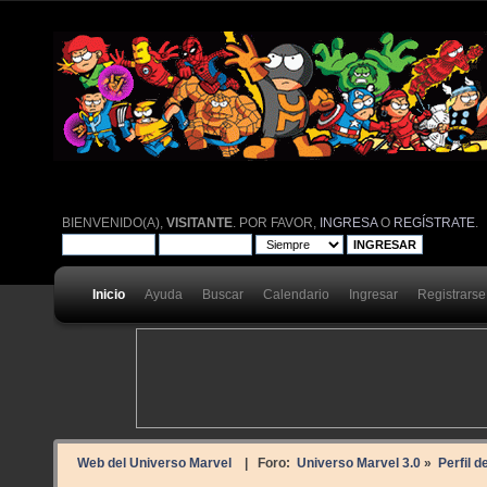
BIENVENIDO(A),
VISITANTE
. POR FAVOR,
INGRESA
O
REGÍSTRATE
.
Inicio
Ayuda
Buscar
Calendario
Ingresar
Registrarse
Web del Universo Marvel
| Foro:
Universo Marvel 3.0
»
Perfil d