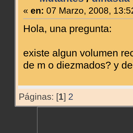
«
en:
07 Marzo, 2008, 13:5
Hola, una pregunta:
existe algun volumen rec
de m o diezmados? y del
Páginas: [
1
]
2