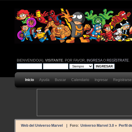
BIENVENIDO(A),
VISITANTE
. POR FAVOR,
INGRESA
O
REGÍSTRATE
.
Inicio
Ayuda
Buscar
Calendario
Ingresar
Registrarse
Web del Universo Marvel
| Foro:
Universo Marvel 3.0
»
Perfil d