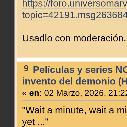
https://foro.universomar
topic=42191.msg26368
Usadlo con moderación
9
Películas y series N
invento del demonio (
«
en:
02 Marzo, 2026, 21:2
"Wait a minute, wait a m
yet ..."