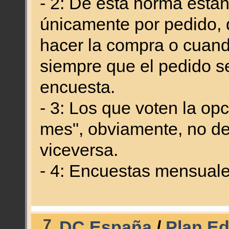
- 2: De esta norma está
únicamente por pedido, q
hacer la compra o cuando
siempre que el pedido se
encuesta.
- 3: Los que voten la o
mes", obviamente, no de
viceversa.
- 4: Encuestas mensual
7
DC España
/
Plan Edi