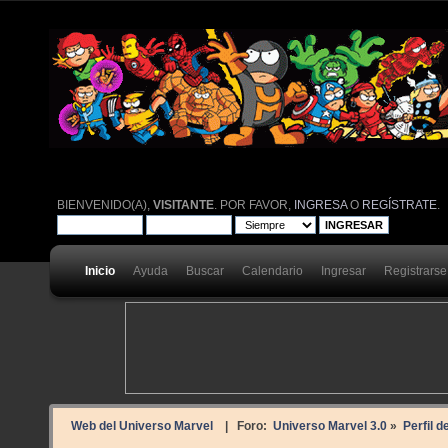
BIENVENIDO(A),
VISITANTE
. POR FAVOR,
INGRESA
O
REGÍSTRATE
.
Inicio
Ayuda
Buscar
Calendario
Ingresar
Registrarse
Web del Universo Marvel
| Foro:
Universo Marvel 3.0
»
Perfil 