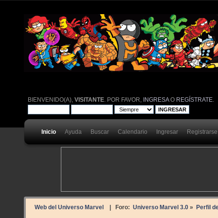
BIENVENIDO(A),
VISITANTE
. POR FAVOR,
INGRESA
O
REGÍSTRATE
.
Inicio
Ayuda
Buscar
Calendario
Ingresar
Registrarse
Web del Universo Marvel
| Foro:
Universo Marvel 3.0
»
Perfil d