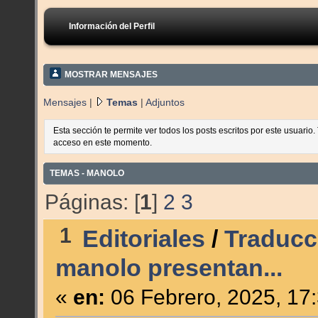
Información del Perfil
MOSTRAR MENSAJES
Mensajes
|
Temas
|
Adjuntos
Esta sección te permite ver todos los posts escritos por este usuario
acceso en este momento.
TEMAS - MANOLO
Páginas: [
1
]
2
3
1
Editoriales
/
Traducc
manolo presentan...
«
en:
06 Febrero, 2025, 17