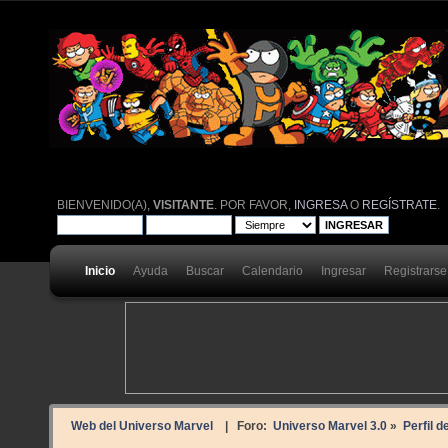
BIENVENIDO(A),
VISITANTE
. POR FAVOR,
INGRESA
O
REGÍSTRATE
.
Inicio
Ayuda
Buscar
Calendario
Ingresar
Registrarse
Web del Universo Marvel
| Foro:
Universo Marvel 3.0
»
Perfil d