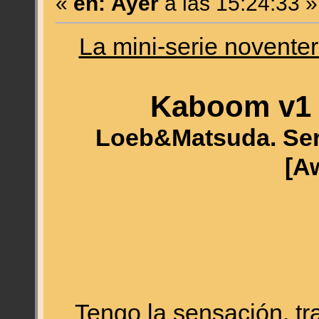
«
en:
Ayer
a las 15:24:33 »
La mini-serie novente
Kaboom v1 #
Loeb&Matsuda. Seri
[A
Tengo la sensación, tras