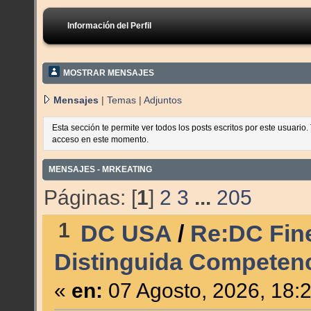
Información del Perfil
MOSTRAR MENSAJES
Mensajes
|
Temas
|
Adjuntos
Esta sección te permite ver todos los posts escritos por este usuario
acceso en este momento.
MENSAJES - MRKEATING
Páginas: [
1
]
2
3
...
205
1
DC USA
/
Re:DC Fine
Distinguida Competenc
«
en:
07 Agosto, 2026, 18: