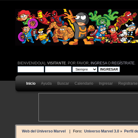
BIENVENIDO(A),
VISITANTE
. POR FAVOR,
INGRESA
O
REGÍSTRATE
.
Inicio
Ayuda
Buscar
Calendario
Ingresar
Registrarse
Web del Universo Marvel
| Foro:
Universo Marvel 3.0
»
Perfil d