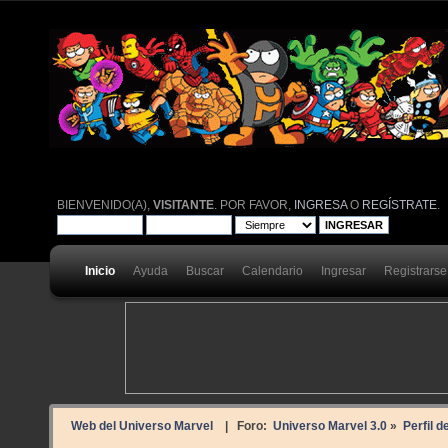
BIENVENIDO(A),
VISITANTE
. POR FAVOR,
INGRESA
O
REGÍSTRATE
.
Inicio
Ayuda
Buscar
Calendario
Ingresar
Registrarse
Web del Universo Marvel
| Foro:
Universo Marvel 3.0
»
Perfil d