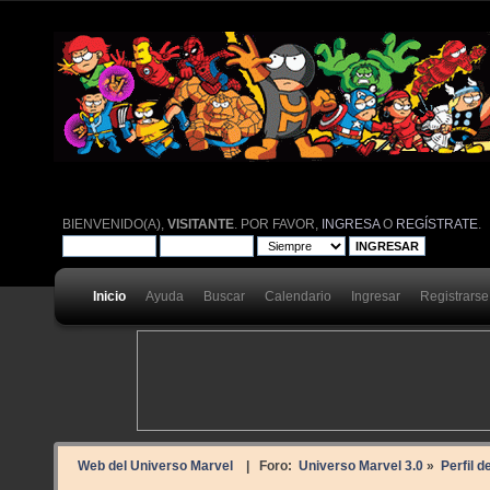
BIENVENIDO(A),
VISITANTE
. POR FAVOR,
INGRESA
O
REGÍSTRATE
.
Inicio
Ayuda
Buscar
Calendario
Ingresar
Registrarse
Web del Universo Marvel
| Foro:
Universo Marvel 3.0
»
Perfil 