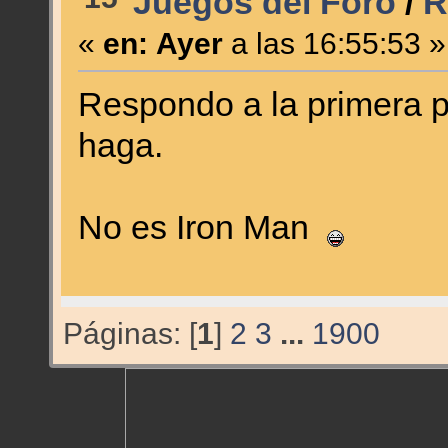
Juegos del Foro
/
R
«
en:
Ayer
a las 16:55:53 »
Respondo a la primera p
haga.
No es Iron Man
Páginas: [
1
]
2
3
...
1900