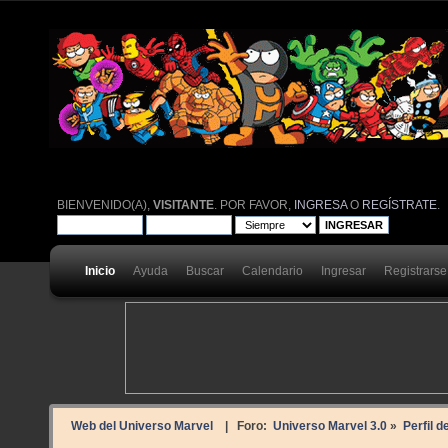
BIENVENIDO(A),
VISITANTE
. POR FAVOR,
INGRESA
O
REGÍSTRATE
.
Inicio
Ayuda
Buscar
Calendario
Ingresar
Registrarse
Web del Universo Marvel
| Foro:
Universo Marvel 3.0
»
Perfil d