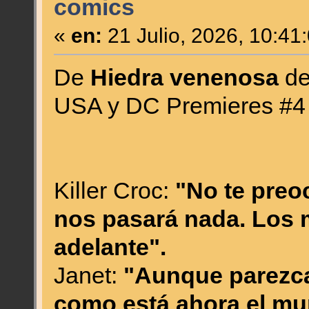
comics
«
en:
21 Julio, 2026, 10:41
De
Hiedra venenosa
de
USA y DC Premieres #4 
Killer Croc:
"No te preo
nos pasará nada. Los 
adelante".
Janet:
"Aunque parezca 
como está ahora el mu