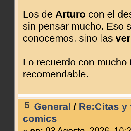
Los de
Arturo
con el de
sin pensar mucho. Eso sí
conocemos, sino las
ve
Lo recuerdo con mucho te
recomendable.
5
General
/
Re:Citas y 
comics
«
en:
03 Agosto, 2026, 10: