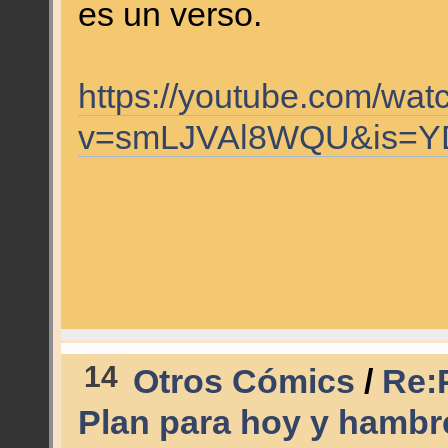
es un verso.
https://youtube.com/wat
v=smLJVAl8WQU&is=Y
14
Otros Cómics
/
Re:
Plan para hoy y hamb