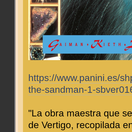
https://www.panini.es/sh
the-sandman-1-sbver01
"La obra maestra que se
de Vertigo, recopilada e