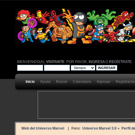
BIENVENIDO(A),
VISITANTE
. POR FAVOR,
INGRESA
O
REGÍSTRATE
.
Inicio
Ayuda
Buscar
Calendario
Ingresar
Registrarse
Web del Universo Marvel
| Foro:
Universo Marvel 3.0
»
Perfil d