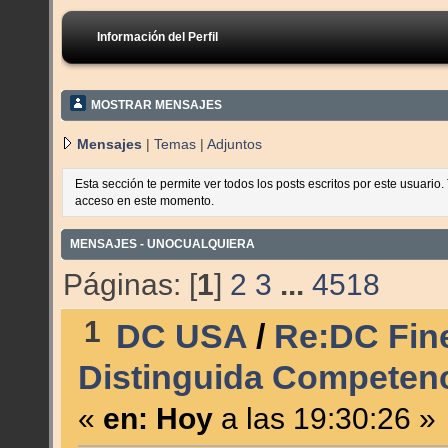
Información del Perfil
MOSTRAR MENSAJES
Mensajes
|
Temas
|
Adjuntos
Esta sección te permite ver todos los posts escritos por este usuario
acceso en este momento.
MENSAJES - UNOCUALQUIERA
Páginas: [
1
]
2
3
...
4518
1
DC USA
/
Re:DC Fine
Distinguida Competenc
«
en:
Hoy
a las 19:30:26 »