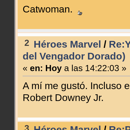
Catwoman.
2
Héroes Marvel
/
Re:Y
del Vengador Dorado)
«
en:
Hoy
a las 14:22:03 »
A mí me gustó. Incluso 
Robert Downey Jr.
3
Héroes Marvel
/
Re:P