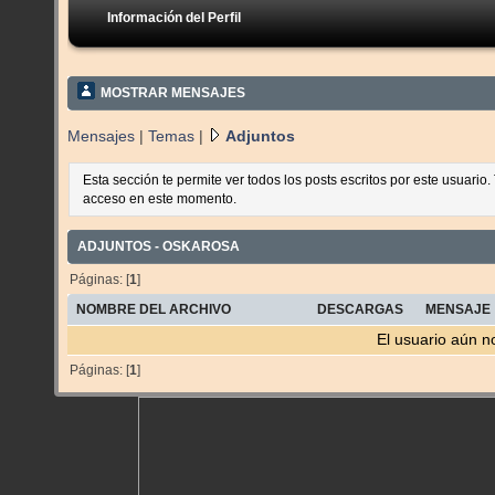
Información del Perfil
MOSTRAR MENSAJES
Mensajes
|
Temas
|
Adjuntos
Esta sección te permite ver todos los posts escritos por este usuario
acceso en este momento.
ADJUNTOS - OSKAROSA
Páginas: [
1
]
NOMBRE DEL ARCHIVO
DESCARGAS
MENSAJE
El usuario aún n
Páginas: [
1
]