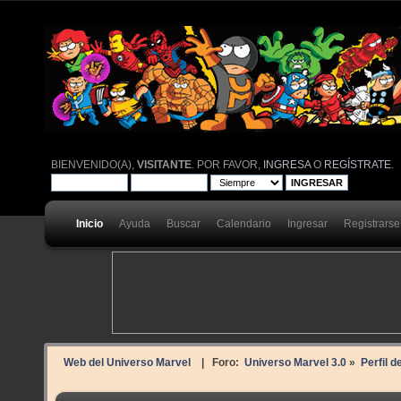
BIENVENIDO(A),
VISITANTE
. POR FAVOR,
INGRESA
O
REGÍSTRATE
.
Inicio
Ayuda
Buscar
Calendario
Ingresar
Registrarse
Web del Universo Marvel
| Foro:
Universo Marvel 3.0
»
Perfil d